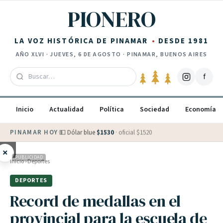
Saltar al contenido
PIONERO
LA VOZ HISTÓRICA DE PINAMAR
DESDE 1981
AÑO
XLVI
·
JUEVES, 6 DE AGOSTO
· PINAMAR, BUENOS AIRES
f
Inicio
Actualidad
Política
Sociedad
Economía
PINAMAR HOY
·
💵 Dólar blue
$
1530
· oficial $
1520
×
PUBLICIDAD
Inicio
›
Deportes
DEPORTES
Record de medallas en el
provincial para la escuela de