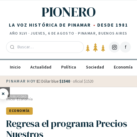
Saltar al contenido
PIONERO
LA VOZ HISTÓRICA DE PINAMAR
DESDE 1981
AÑO
XLVI
·
JUEVES, 6 DE AGOSTO
· PINAMAR, BUENOS AIRES
f
Inicio
Actualidad
Política
Sociedad
Economía
PINAMAR HOY
·
💵 Dólar blue
$
1540
· oficial $
1520
×
PUBLICIDAD
Inicio
›
Economía
ECONOMÍA
Regresa el programa Precios
Nuestros