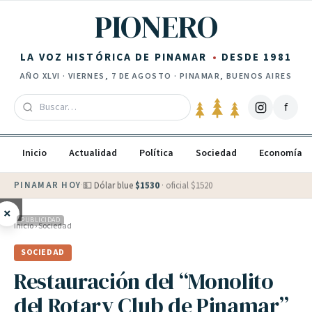
Saltar al contenido
PIONERO
LA VOZ HISTÓRICA DE PINAMAR
DESDE 1981
AÑO
XLVI
·
VIERNES, 7 DE AGOSTO
· PINAMAR, BUENOS AIRES
f
Inicio
Actualidad
Política
Sociedad
Economía
PINAMAR HOY
·
💵 Dólar blue
$
1530
· oficial $
1520
×
PUBLICIDAD
Inicio
›
Sociedad
SOCIEDAD
Restauración del “Monolito
del Rotary Club de Pinamar”