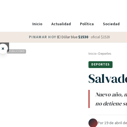
Inicio
Actualidad
Política
Sociedad
PINAMAR HOY
·
💵 Dólar blue
$
1530
· oficial $
1520
×
PUBLICIDAD
Inicio
›
Deportes
DEPORTES
Salvado
Nuevo año, n
no detiene s
Por
·
19 de abril d