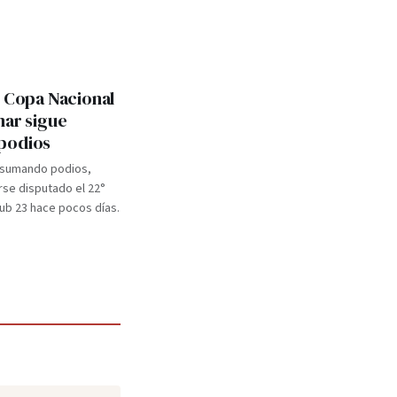
: Copa Nacional
mar sigue
podios
 sumando podios,
se disputado el 22°
b 23 hace pocos días.