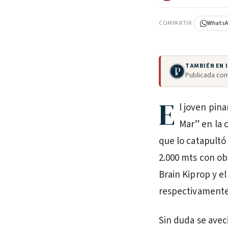
COMPARTIR
Whats
TAMBIÉN EN
Publicada com
E
l joven pin
Mar” en la 
que lo catapultó
2.000 mts con ob
Brain Kiprop y e
respectivamente
Sin duda se avec