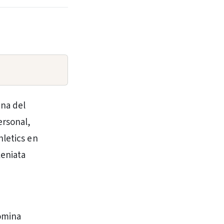
ana del
ersonal,
hletics en
keniata
omina