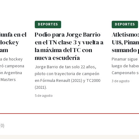
DEPORTES
DEPORTES
unfa en el
Podio para Jorge Barrio
Atletismo
 Hockey
en el TN clase 3 y vuelta a
U18, Pina
dam
la máxima del TC con
sumando 
nueva escudería
ra de hockey
Pinamar sigue
gró campeona
luego de haber
Jorge Barrio de tan solo 22 años,
ón Argentina
Campeonato su
piloto con trayectoria de campeón
d Masters
en Fórmula Renault (2021) y TC2000
3 de agosto
(2021).
5 de agosto
(
0
)