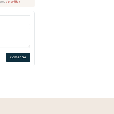
pam.
Ver política
Comentar