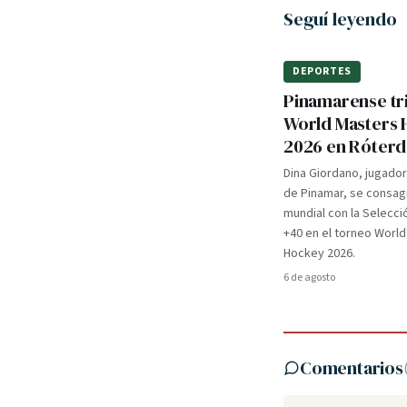
Seguí leyendo
DEPORTES
Pinamarense tri
World Masters
2026 en Róter
Dina Giordano, jugado
de Pinamar, se consa
mundial con la Selecci
+40 en el torneo Worl
Hockey 2026.
6 de agosto
Comentarios