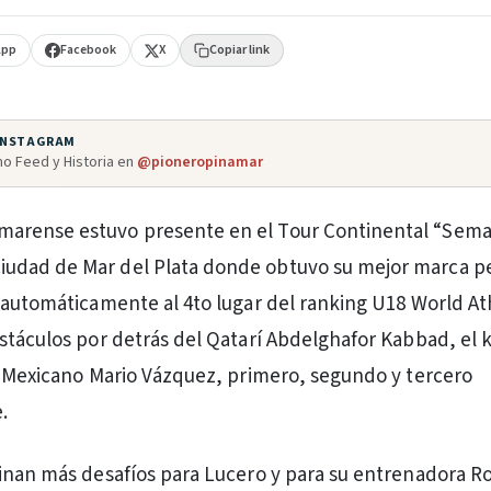
App
Facebook
X
Copiar link
 INSTAGRAM
o Feed y Historia en
@pioneropinamar
amarense estuvo presente en el Tour Continental “Sem
ciudad de Mar del Plata donde obtuvo su mejor marca p
 automáticamente al 4to lugar del ranking U18 World At
stáculos por detrás del Qatarí Abdelghafor Kabbad, el 
l Mexicano Mario Vázquez, primero, segundo y tercero
.
inan más desafíos para Lucero y para su entrenadora R