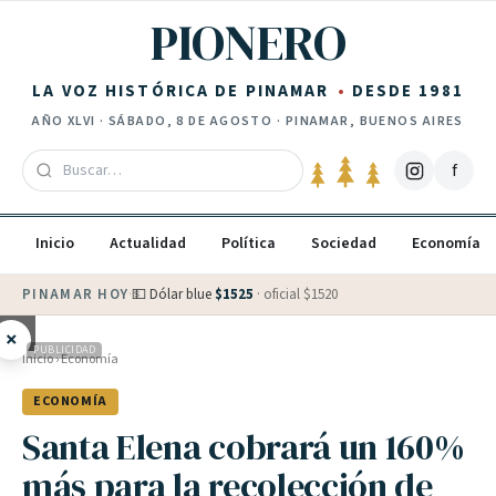
Saltar al contenido
PIONERO
LA VOZ HISTÓRICA DE PINAMAR
DESDE 1981
AÑO
XLVI
·
SÁBADO, 8 DE AGOSTO
· PINAMAR, BUENOS AIRES
f
Inicio
Actualidad
Política
Sociedad
Economía
PINAMAR HOY
·
💵 Dólar blue
$
1525
· oficial $
1520
×
PUBLICIDAD
Inicio
›
Economía
ECONOMÍA
Santa Elena cobrará un 160%
más para la recolección de