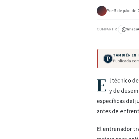
Por
·
5 de julio de
COMPARTIR
Whats
TAMBIÉN EN
Publicada com
E
l técnico de
y de desemp
específicas del 
antes de enfrent
El entrenador tr