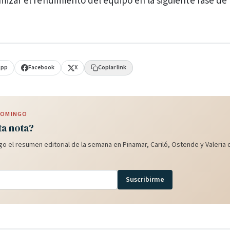
mizar el rendimiento del equipo en la siguiente fase de
App
Facebook
X
Copiar link
 DOMINGO
ta nota?
o el resumen editorial de la semana en Pinamar, Cariló, Ostende y Valeria d
Suscribirme