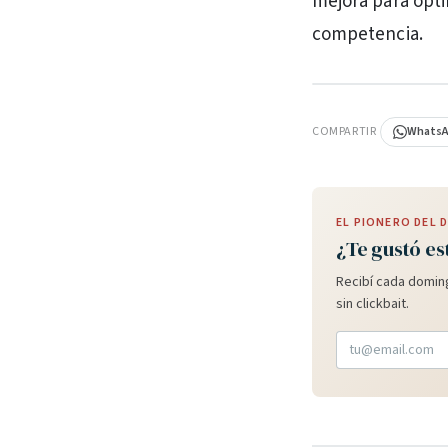
mejora para opti
competencia.
PUBLICIDAD
COMPARTIR
Whats
EL PIONERO DEL
¿Te gustó es
Recibí cada doming
sin clickbait.