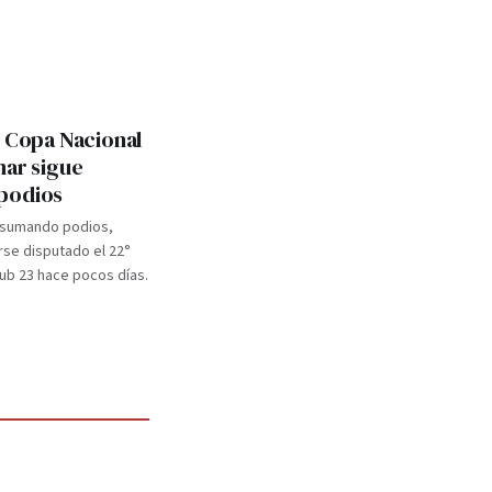
: Copa Nacional
mar sigue
podios
 sumando podios,
se disputado el 22°
b 23 hace pocos días.