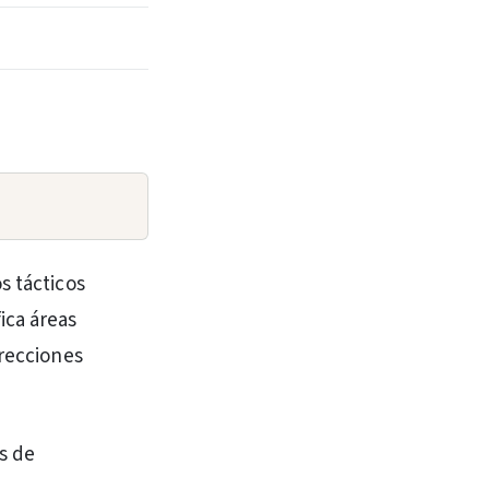
s tácticos
ica áreas
rrecciones
s de