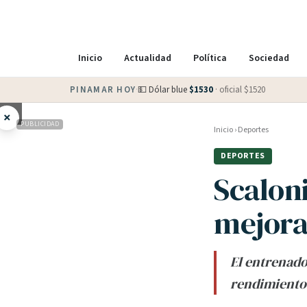
Inicio
Actualidad
Política
Sociedad
PINAMAR HOY
·
💵 Dólar blue
$
1530
· oficial $
1520
×
PUBLICIDAD
Inicio
›
Deportes
DEPORTES
Scalon
mejora
El entrenado
rendimiento 