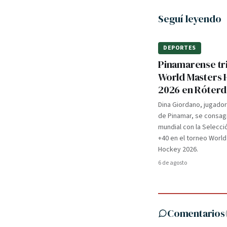
Seguí leyendo
DEPORTES
Pinamarense tri
World Masters
2026 en Róter
Dina Giordano, jugado
de Pinamar, se consa
mundial con la Selecci
+40 en el torneo Worl
Hockey 2026.
6 de agosto
Comentarios