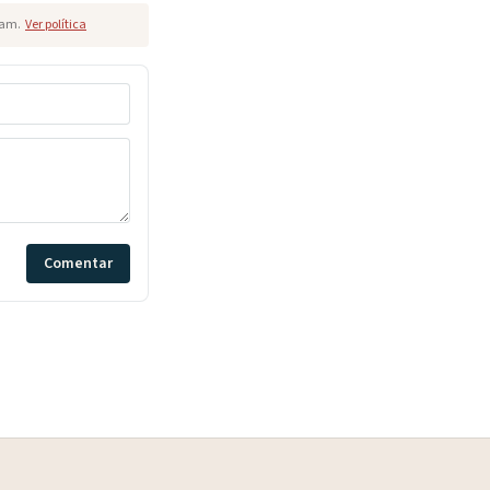
pam.
Ver política
Comentar