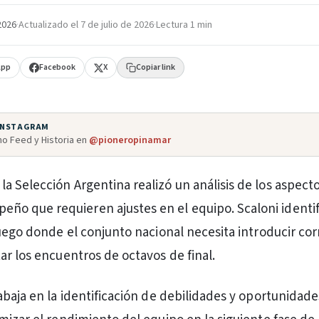
 2026
·
Actualizado el
7 de julio de 2026
·
Lectura 1 min
App
Facebook
X
Copiar link
 INSTAGRAM
o Feed y Historia en
@pioneropinamar
 la Selección Argentina realizó un análisis de los aspecto
eño que requieren ajustes en el equipo. Scaloni identif
juego donde el conjunto nacional necesita introducir co
ar los encuentros de octavos de final.
abaja en la identificación de debilidades y oportunidade