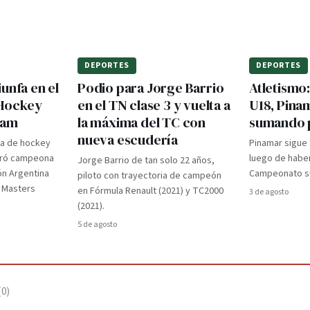
DEPORTES
DEPORTES
unfa en el
Podio para Jorge Barrio
Atletismo
 Hockey
en el TN clase 3 y vuelta a
U18, Pina
dam
la máxima del TC con
sumando 
nueva escudería
ra de hockey
Pinamar sigue
gró campeona
luego de haber
Jorge Barrio de tan solo 22 años,
ón Argentina
Campeonato su
piloto con trayectoria de campeón
d Masters
en Fórmula Renault (2021) y TC2000
3 de agosto
(2021).
5 de agosto
(
0
)