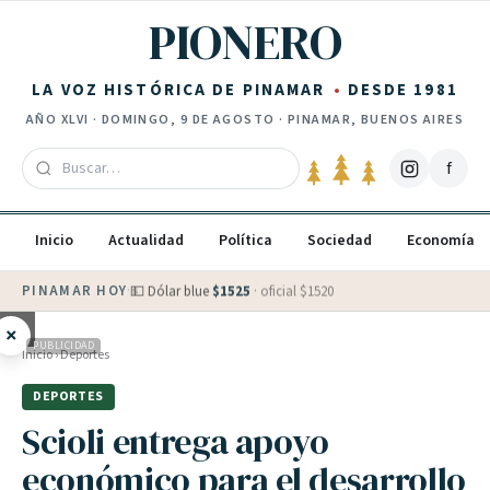
Saltar al contenido
PIONERO
LA VOZ HISTÓRICA DE PINAMAR
DESDE 1981
AÑO
XLVI
·
DOMINGO, 9 DE AGOSTO
· PINAMAR, BUENOS AIRES
f
Inicio
Actualidad
Política
Sociedad
Economía
PINAMAR HOY
·
💵 Dólar blue
$
1525
· oficial $
1520
×
PUBLICIDAD
Inicio
›
Deportes
DEPORTES
Scioli entrega apoyo
económico para el desarrollo