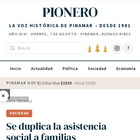
Saltar al contenido
PIONERO
LA VOZ HISTÓRICA DE PINAMAR
DESDE 1981
AÑO
XLVI
·
VIERNES, 7 DE AGOSTO
· PINAMAR, BUENOS AIRES
f
Inicio
Actualidad
Política
Sociedad
Economía
PINAMAR HOY
·
💵 Dólar blue
$
1530
· oficial $
1520
×
PUBLICIDAD
Inicio
›
Sociedad
SOCIEDAD
Se duplica la asistencia
social a familias