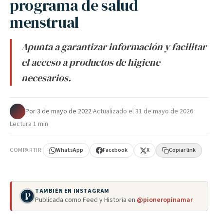
programa de salud
menstrual
Apunta a garantizar información y facilitar
el acceso a productos de higiene
necesarios.
Por
·
3 de mayo de 2022
·
Actualizado el
31 de mayo de 2026
·
Lectura 1 min
COMPARTIR
WhatsApp
Facebook
X
Copiar link
TAMBIÉN EN INSTAGRAM
Publicada como Feed y Historia en
@pioneropinamar