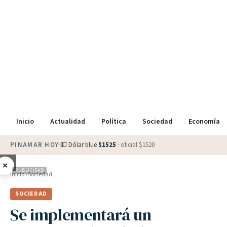
Inicio
Actualidad
Política
Sociedad
Economía
PINAMAR HOY
·
💵 Dólar blue
$
1525
· oficial $
1520
×
PUBLICIDAD
Inicio
›
Sociedad
SOCIEDAD
Se implementará un