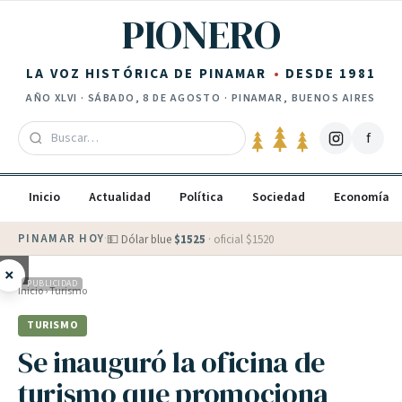
Saltar al contenido
PIONERO
LA VOZ HISTÓRICA DE PINAMAR
DESDE 1981
AÑO
XLVI
·
SÁBADO, 8 DE AGOSTO
· PINAMAR, BUENOS AIRES
f
Inicio
Actualidad
Política
Sociedad
Economía
PINAMAR HOY
·
💵 Dólar blue
$
1525
· oficial $
1520
×
PUBLICIDAD
Inicio
›
Turismo
TURISMO
Se inauguró la oficina de
turismo que promociona