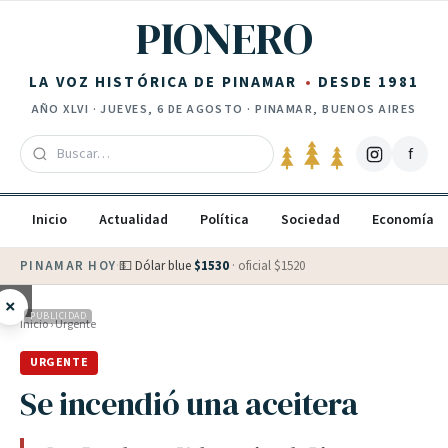
Saltar al contenido
PIONERO
LA VOZ HISTÓRICA DE PINAMAR
DESDE 1981
AÑO
XLVI
·
JUEVES, 6 DE AGOSTO
· PINAMAR, BUENOS AIRES
f
Inicio
Actualidad
Política
Sociedad
Economía
PINAMAR HOY
·
💵 Dólar blue
$
1530
· oficial $
1520
×
PUBLICIDAD
Inicio
›
Urgente
URGENTE
Se incendió una aceitera