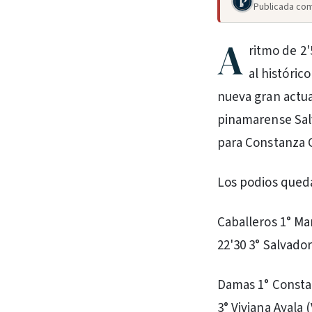
Publicada com
A
ritmo de 2'
al históric
nueva gran actua
pinamarense Salv
para Constanza G
Los podios qued
Caballeros 1° Mar
22'30 3° Salvado
Damas 1° Constan
3° Viviana Ayala (