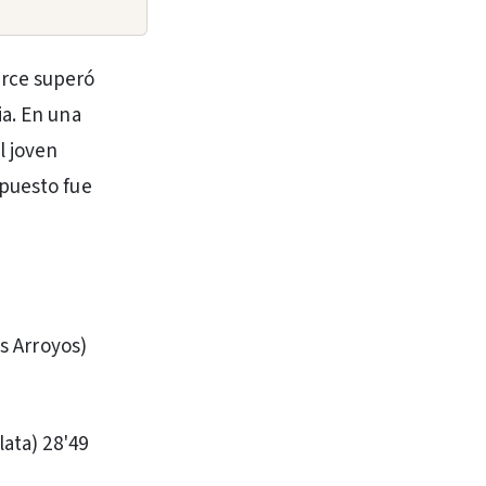
arce superó
ia. En una
l joven
 puesto fue
es Arroyos)
lata) 28'49