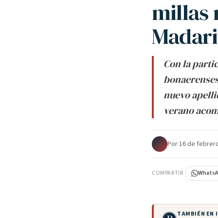
millas
Madari
Con la parti
bonaerenses,
nuevo apelli
verano acom
Por
·
16 de febrer
COMPARTIR
Whats
TAMBIÉN EN