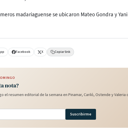
rimeros madariaguense se ubicaron Mateo Gondra y Yan
App
Facebook
X
Copiar link
 DOMINGO
ta nota?
o el resumen editorial de la semana en Pinamar, Cariló, Ostende y Valeria d
Suscribirme