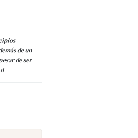
cipios
además de un
pesar de ser
 d