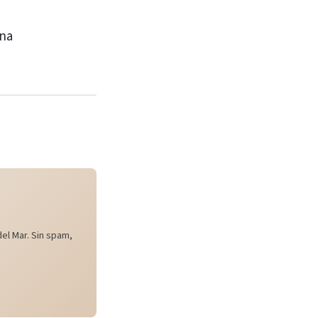
ina
el Mar. Sin spam,