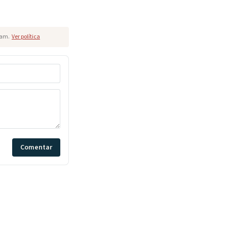
pam.
Ver política
Comentar