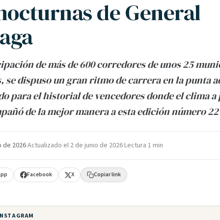
 nocturnas de General
aga
cipación de más de 600 corredores de unos 25 muni
 se dispuso un gran ritmo de carrera en la punta 
do para el historial de vencedores donde el clima a 
pañó de la mejor manera a esta edición número 22
o de 2026
·
Actualizado el
2 de junio de 2026
·
Lectura 1 min
App
Facebook
X
Copiar link
 INSTAGRAM