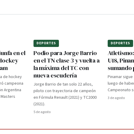
DEPORTES
DEPORTES
unfa en el
Podio para Jorge Barrio
Atletismo
 Hockey
en el TN clase 3 y vuelta a
U18, Pina
dam
la máxima del TC con
sumando 
nueva escudería
ra de hockey
Pinamar sigue
gró campeona
luego de haber
Jorge Barrio de tan solo 22 años,
ón Argentina
Campeonato su
piloto con trayectoria de campeón
d Masters
en Fórmula Renault (2021) y TC2000
3 de agosto
(2021).
5 de agosto