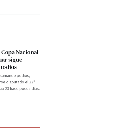
: Copa Nacional
mar sigue
podios
 sumando podios,
se disputado el 22°
b 23 hace pocos días.