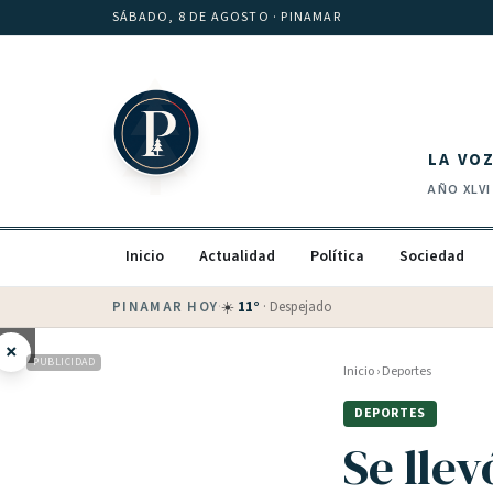
Saltar al contenido
SÁBADO, 8 DE AGOSTO
· PINAMAR
LA VO
AÑO
XLVI
Inicio
Actualidad
Política
Sociedad
PINAMAR HOY
·
💵 Dólar blue
$
1525
· oficial $
1520
×
PUBLICIDAD
Inicio
›
Deportes
DEPORTES
Se llev