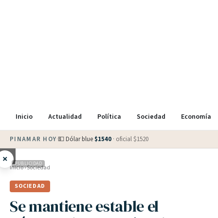
Inicio
Actualidad
Política
Sociedad
Economía
PINAMAR HOY
·
💵 Dólar blue
$
1540
· oficial $
1520
×
PUBLICIDAD
Inicio
›
Sociedad
SOCIEDAD
Se mantiene estable el