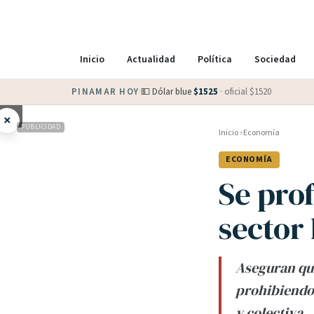
Inicio
Actualidad
Política
Sociedad
PINAMAR HOY
·
💵 Dólar blue
$
1525
· oficial $
1520
×
PUBLICIDAD
Inicio
›
Economía
ECONOMÍA
Se pro
sector
Aseguran que
prohibiendo”
y colectiva.