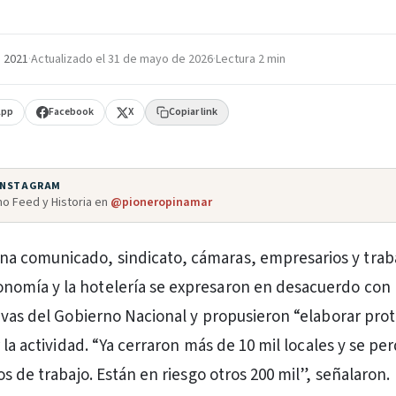
e 2021
·
Actualizado el
31 de mayo de 2026
·
Lectura 2 min
App
Facebook
X
Copiar link
 INSTAGRAM
o Feed y Historia en
@pioneropinamar
una comunicado, sindicato, cámaras, empresarios y trab
onomía y la hotelería se expresaron en desacuerdo con 
ivas del Gobierno Nacional y propusieron “elaborar pro
 la actividad. “Ya cerraron más de 10 mil locales y se p
s de trabajo. Están en riesgo otros 200 mil”, señalaron.