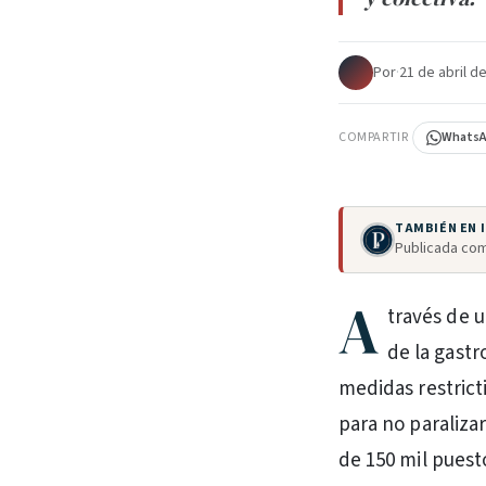
Por
·
21 de abril d
COMPARTIR
Whats
TAMBIÉN EN
Publicada com
A
través de 
de la gastr
medidas restrict
para no paralizar
de 150 mil puesto