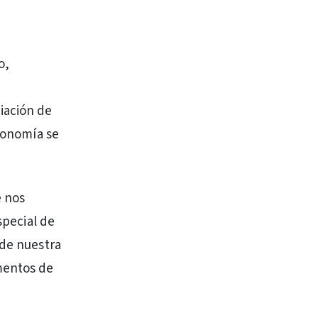
o,
iación de
tronomía se
e nos
special de
 de nuestra
amentos de