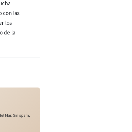
lucha
 con las
r los
o de la
el Mar. Sin spam,