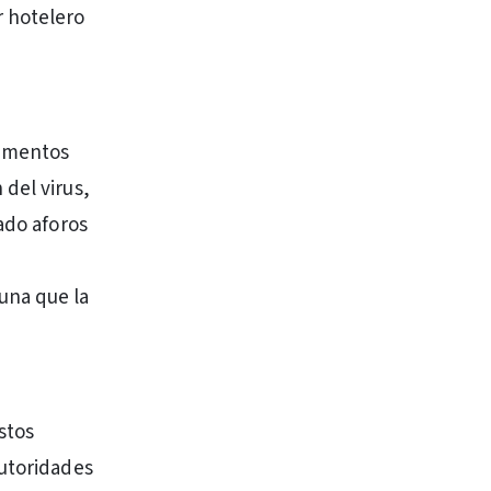
r hotelero
tamentos
del virus,
ado aforos
una que la
stos
autoridades