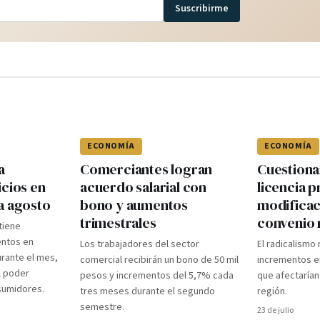
Suscribirme
ECONOMÍA
ECONOMÍA
a
Comerciantes logran
Cuestiona
icios en
acuerdo salarial con
licencia p
a agosto
bono y aumentos
modificac
trimestrales
convenio 
ntiene
ntos en
Los trabajadores del sector
El radicalismo
rante el mes,
comercial recibirán un bono de 50 mil
incrementos e
l poder
pesos y incrementos del 5,7% cada
que afectarían
nsumidores.
tres meses durante el segundo
región.
semestre.
23 de julio