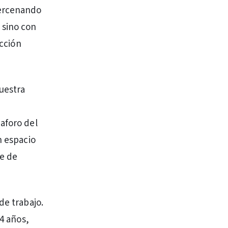
cercenando
 sino con
ección
uestra
aforo del
n espacio
me de
de trabajo.
24 años,