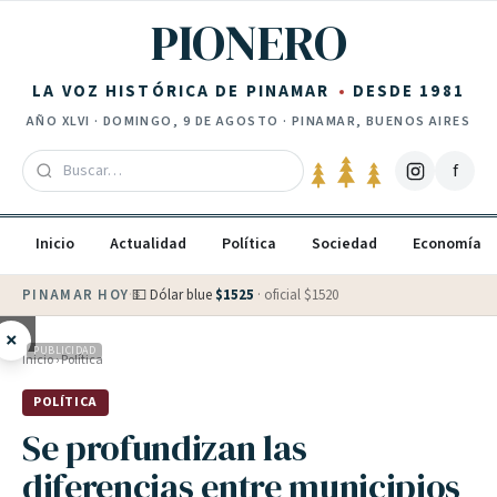
Saltar al contenido
PIONERO
LA VOZ HISTÓRICA DE PINAMAR
DESDE 1981
AÑO
XLVI
·
DOMINGO, 9 DE AGOSTO
· PINAMAR, BUENOS AIRES
f
Inicio
Actualidad
Política
Sociedad
Economía
PINAMAR HOY
·
💵 Dólar blue
$
1525
· oficial $
1520
×
PUBLICIDAD
Inicio
›
Política
POLÍTICA
Se profundizan las
diferencias entre municipios