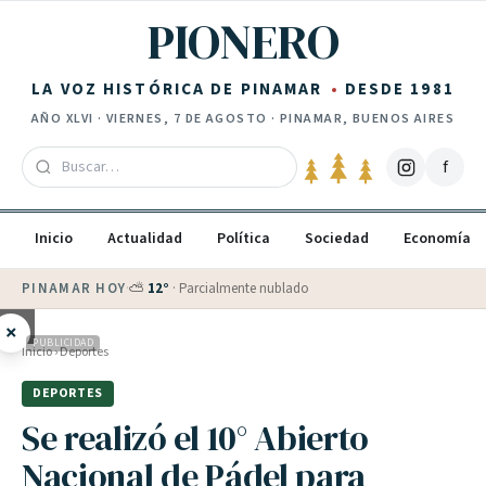
Saltar al contenido
PIONERO
LA VOZ HISTÓRICA DE PINAMAR
DESDE 1981
AÑO
XLVI
·
VIERNES, 7 DE AGOSTO
· PINAMAR, BUENOS AIRES
f
Inicio
Actualidad
Política
Sociedad
Economía
PINAMAR HOY
·
💵 Dólar blue
$
1525
· oficial $
1520
×
PUBLICIDAD
Inicio
›
Deportes
DEPORTES
Se realizó el 10° Abierto
Nacional de Pádel para