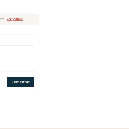
pam.
Ver política
Comentar