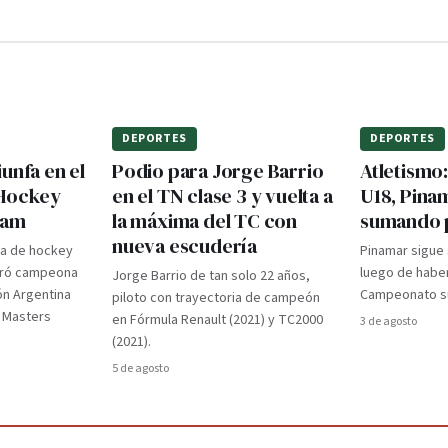
DEPORTES
DEPORTES
unfa en el
Podio para Jorge Barrio
Atletismo
 Hockey
en el TN clase 3 y vuelta a
U18, Pina
dam
la máxima del TC con
sumando 
nueva escudería
ra de hockey
Pinamar sigue
gró campeona
luego de haber
Jorge Barrio de tan solo 22 años,
ón Argentina
Campeonato su
piloto con trayectoria de campeón
d Masters
en Fórmula Renault (2021) y TC2000
3 de agosto
(2021).
5 de agosto