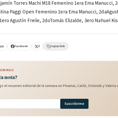
njamín Torres Machi M18 Femenino 1era Ema Manucci, 2
ustina Paggi Open Femenino 1era Ema Manucci, 2daAgust
ero Agustín Freile, 2doTomás Elizalde, 3ero Nahuel Kis
App
Facebook
X
Copiar link
 DOMINGO
ta nota?
o el resumen editorial de la semana en Pinamar, Cariló, Ostende y Valeria d
Suscribirme