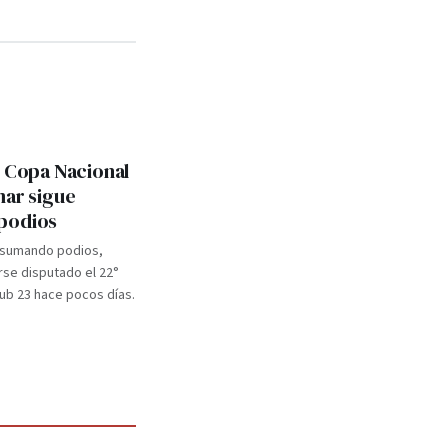
: Copa Nacional
mar sigue
podios
 sumando podios,
se disputado el 22°
b 23 hace pocos días.