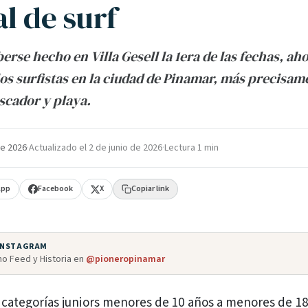
l de surf
rse hecho en Villa Gesell la 1era de las fechas, aho
 los surfistas en la ciudad de Pinamar, más precisam
scador y playa.
e 2026
·
Actualizado el
2 de junio de 2026
·
Lectura 1 min
App
Facebook
X
Copiar link
 INSTAGRAM
o Feed y Historia en
@pioneropinamar
categorías juniors menores de 10 años a menores de 18