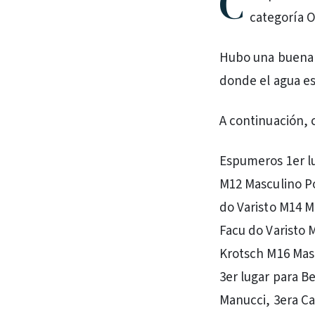
C
categoría O
Hubo una buena 
donde el agua es
A continuación, 
Espumeros 1er lu
M12 Masculino P
do Varisto M14 M
Facu do Varisto 
Krotsch M16 Mas
3er lugar para B
Manucci, 3era Ca