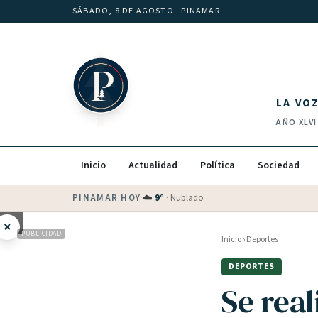
Saltar al contenido
SÁBADO, 8 DE AGOSTO
· PINAMAR
LA VO
AÑO
XLVI
Inicio
Actualidad
Política
Sociedad
PINAMAR HOY
·
💵 Dólar blue
$
1525
· oficial $
1520
×
PUBLICIDAD
Inicio
›
Deportes
DEPORTES
Se real