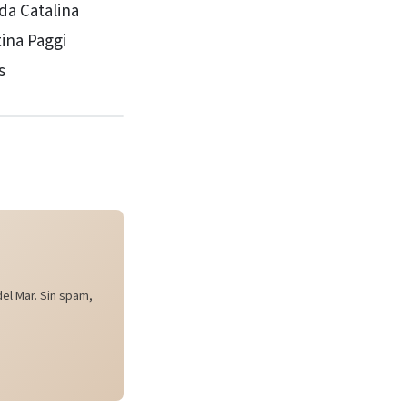
da Catalina
ina Paggi
s
el Mar. Sin spam,