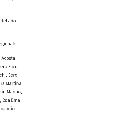
 del año
egional:
n Acosta
3ero Facu
chi, 3ero
era Martina
mín Marino,
i, 2da Ema
enjamín