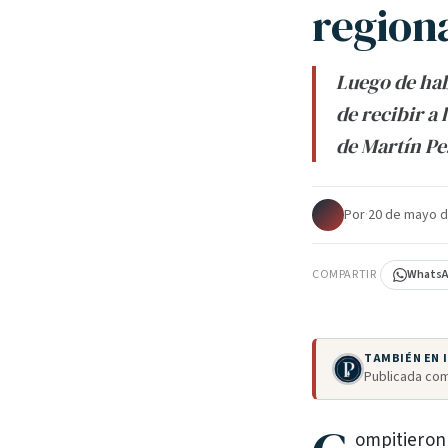
regiona
Luego de habe
de recibir a
de Martín Pe
Por
·
20 de mayo d
COMPARTIR
Whats
TAMBIÉN EN
Publicada com
ompitieron 