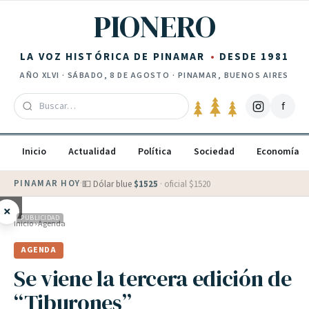
Saltar al contenido
PIONERO
LA VOZ HISTÓRICA DE PINAMAR
DESDE 1981
AÑO
XLVI
·
SÁBADO, 8 DE AGOSTO
· PINAMAR, BUENOS AIRES
f
Inicio
Actualidad
Política
Sociedad
Economía
PINAMAR HOY
·
💵 Dólar blue
$
1525
· oficial $
1520
×
PUBLICIDAD
Inicio
›
Agenda
AGENDA
Se viene la tercera edición de
“Tiburones”