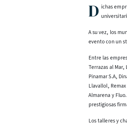
D
ichas empre
universitar
A su vez, los mu
evento con un st
Entre las empres
Terrazas al Mar,
Pinamar S.A, Di
Llavallol, Remax
Almarena y Fluo.
prestigiosas fir
Los talleres y c