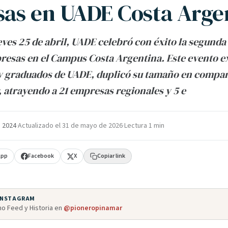
as en UADE Costa Arge
eves 25 de abril, UADE celebró con éxito la segunda 
resas en el Campus Costa Argentina. Este evento e
y graduados de UADE, duplicó su tamaño en compar
, atrayendo a 21 empresas regionales y 5 e
 2024
·
Actualizado el
31 de mayo de 2026
·
Lectura 1 min
App
Facebook
X
Copiar link
 INSTAGRAM
o Feed y Historia en
@pioneropinamar