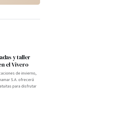
adas y taller
en el Vivero
caciones de invierno,
inamar S.A. ofrecerá
atuitas para disfrutar