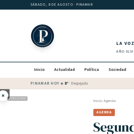
Saltar al contenido
SÁBADO, 8 DE AGOSTO
· PINAMAR
LA VO
AÑO
XLVI
Inicio
Actualidad
Política
Sociedad
PINAMAR HOY
·
💵 Dólar blue
$
1525
· oficial $
1520
×
PUBLICIDAD
Inicio
›
Agenda
AGENDA
Segunda