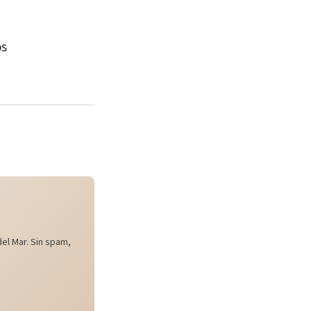
os
el Mar. Sin spam,