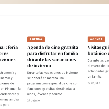
AGENDA
AGENDA
r: feria
Agenda de cine gratuita
Visitas gui
ores
para disfrutar en familia
botánico 
caciones
durante las vacaciones
Durante las va
de invierno
el Vivero de P
actividades gr
stronomía y
Durante las vacaciones de invierno
en familia.
Pinamar y
se pondrá en marcha una
aciones de
programación especial de cine con
22 de julio
 en Pinamar, la
funciones gratuitas destinadas a
prendedores y
niños, jóvenes y adultos.
on una amplia
27 de julio
as para