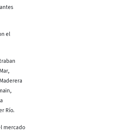
iantes
on el
ntraban
 Mar,
 Maderera
main,
 a
r Río.
 el mercado