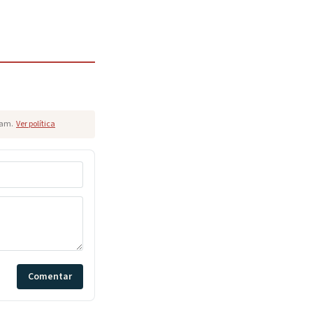
pam.
Ver política
Comentar