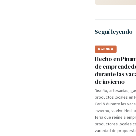
Seguí leyendo
AGENDA
Hecho en Pinama
de emprended
durante las va
de invierno
Diseño, artesanías, ga
productos locales en 
Cariló durante las vac
invierno, vuelve Hecho
feria que reúne a em
productores locales c
variedad de propuest