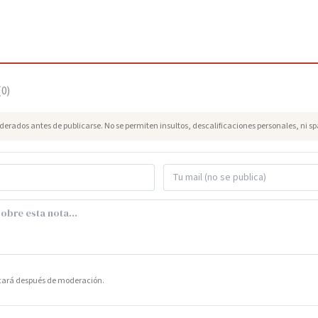
(
0
)
erados antes de publicarse. No se permiten insultos, descalificaciones personales, ni s
icará después de moderación.