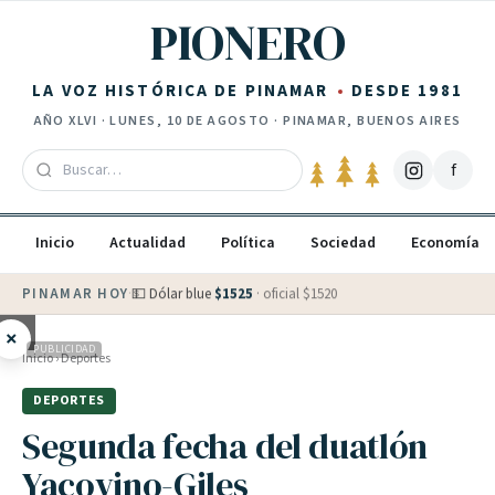
Saltar al contenido
PIONERO
LA VOZ HISTÓRICA DE PINAMAR
DESDE 1981
AÑO
XLVI
·
LUNES, 10 DE AGOSTO
· PINAMAR, BUENOS AIRES
f
Inicio
Actualidad
Política
Sociedad
Economía
PINAMAR HOY
·
💵 Dólar blue
$
1525
· oficial $
1520
×
PUBLICIDAD
Inicio
›
Deportes
DEPORTES
Segunda fecha del duatlón
Yacovino-Giles