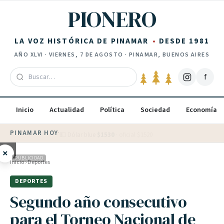
Saltar al contenido
PIONERO
LA VOZ HISTÓRICA DE PINAMAR
DESDE 1981
AÑO
XLVI
·
VIERNES, 7 DE AGOSTO
· PINAMAR, BUENOS AIRES
f
Inicio
Actualidad
Política
Sociedad
Economía
PINAMAR HOY
·
💵 Dólar blue
$
1530
· oficial $
1520
×
PUBLICIDAD
Inicio
›
Deportes
DEPORTES
Segundo año consecutivo
para el Torneo Nacional de