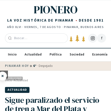
Saltar al contenido
PIONERO
LA VOZ HISTÓRICA DE PINAMAR
DESDE 1981
AÑO
XLVI
·
VIERNES, 7 DE AGOSTO
· PINAMAR, BUENOS AIRES
f
Inicio
Actualidad
Política
Sociedad
Economía
PINAMAR HOY
·
💵 Dólar blue
$
1530
· oficial $
1520
×
PUBLICIDAD
Inicio
›
Actualidad
ACTUALIDAD
Sigue paralizado el servicio
de tren a Mar del Plata y