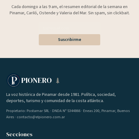
Cada domingo a las 9 am, el resumen editorial de la semana en
Pinamar, Cariló, Ostende y Valeria del Mar. Sin spam, sin clickbait.
Suscribirme
PIONERO
La voz histórica de Pinamar desde 1981. Política, sociedad,
deportes, turismo y comunidad de la costa atlántica.
Propietario: Postamar SRL · DNDA Nº 5344866 · Eneas 200, Pinamar, Buenos
Aires · contacto@elpionero.com.ar
Secciones