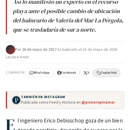
Así lo manifestó un experto en el recurso
playa ante el posible cambio de ubicación
del balneario de Valeria del Mar La Pérgola,
que se trasladaría de sur a norte.
Por
·
26 de mayo de 2017
·
Actualizado el
31 de mayo de 2026
·
Lectura 4 min
COMPARTIR
WhatsApp
Facebook
X
Copiar link
TAMBIÉN EN INSTAGRAM
Publicada como Feed y Historia en
@pioneropinamar
E
l ingeniero Erico Debisschop goza de un bien