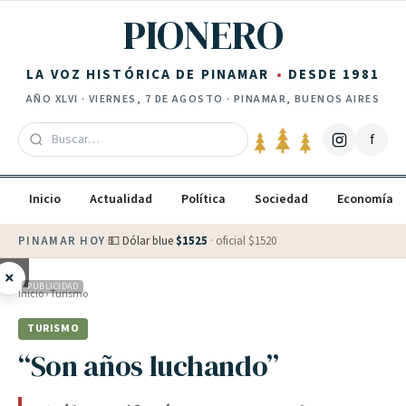
Saltar al contenido
PIONERO
LA VOZ HISTÓRICA DE PINAMAR
DESDE 1981
AÑO
XLVI
·
VIERNES, 7 DE AGOSTO
· PINAMAR, BUENOS AIRES
f
Inicio
Actualidad
Política
Sociedad
Economía
PINAMAR HOY
·
💵 Dólar blue
$
1525
· oficial $
1520
×
PUBLICIDAD
Inicio
›
Turismo
TURISMO
“Son años luchando”