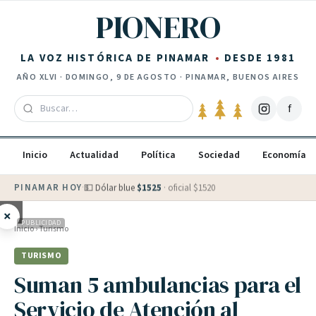
Saltar al contenido
PIONERO
LA VOZ HISTÓRICA DE PINAMAR
DESDE 1981
AÑO
XLVI
·
DOMINGO, 9 DE AGOSTO
· PINAMAR, BUENOS AIRES
f
Inicio
Actualidad
Política
Sociedad
Economía
PINAMAR HOY
·
💵 Dólar blue
$
1525
· oficial $
1520
×
PUBLICIDAD
Inicio
›
Turismo
TURISMO
Suman 5 ambulancias para el
Servicio de Atención al