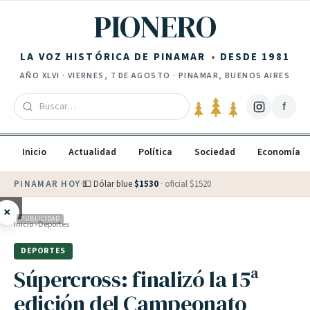
Saltar al contenido
PIONERO
LA VOZ HISTÓRICA DE PINAMAR
DESDE 1981
AÑO
XLVI
·
VIERNES, 7 DE AGOSTO
· PINAMAR, BUENOS AIRES
f
Inicio
Actualidad
Política
Sociedad
Economía
PINAMAR HOY
·
💵 Dólar blue
$
1530
· oficial $
1520
×
PUBLICIDAD
Inicio
›
Deportes
DEPORTES
Súpercross: finalizó la 15ª
edición del Campeonato