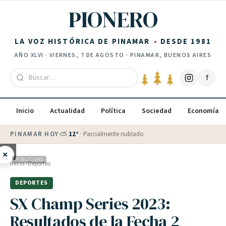
Saltar al contenido
PIONERO
LA VOZ HISTÓRICA DE PINAMAR
DESDE 1981
AÑO
XLVI
·
VIERNES, 7 DE AGOSTO
· PINAMAR, BUENOS AIRES
f
Inicio
Actualidad
Política
Sociedad
Economía
PINAMAR HOY
·
⛅
12
°
·
Parcialmente nublado
×
PUBLICIDAD
Inicio
›
Deportes
DEPORTES
SX Champ Series 2023:
Resultados de la Fecha 2