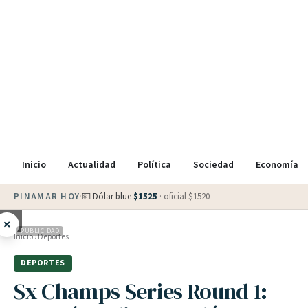
Inicio
Actualidad
Política
Sociedad
Economía
PINAMAR HOY
·
⛅
9
°
·
Parcialmente nublado
×
PUBLICIDAD
Inicio
›
Deportes
DEPORTES
Sx Champs Series Round 1: