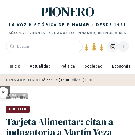
Saltar al contenido
PIONERO
LA VOZ HISTÓRICA DE PINAMAR
DESDE 1981
AÑO
XLVI
·
VIERNES, 7 DE AGOSTO
· PINAMAR, BUENOS AIRES
f
Inicio
Actualidad
Política
Sociedad
Economía
PINAMAR HOY
·
💵 Dólar blue
$
1530
· oficial $
1520
×
PUBLICIDAD
Inicio
›
Política
POLÍTICA
Tarjeta Alimentar: citan a
indagatoria a Martín Yeza