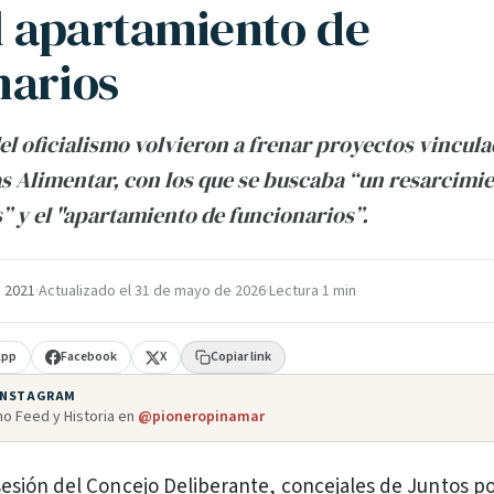
el apartamiento de
narios
el oficialismo volvieron a frenar proyectos vinculad
tas Alimentar, con los que se buscaba “un resarcim
s” y el "apartamiento de funcionarios”.
 2021
·
Actualizado el
31 de mayo de 2026
·
Lectura 1 min
App
Facebook
X
Copiar link
 INSTAGRAM
o Feed y Historia en
@pioneropinamar
 sesión del Concejo Deliberante, concejales de Juntos po