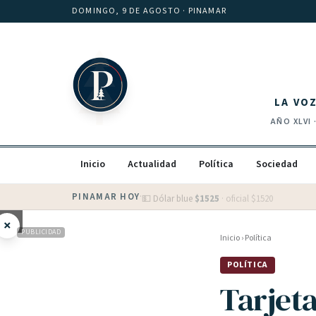
Saltar al contenido
DOMINGO, 9 DE AGOSTO
· PINAMAR
LA VO
AÑO
XLVI
Inicio
Actualidad
Política
Sociedad
PINAMAR HOY
·
💵 Dólar blue
$
1525
· oficial $
1520
×
PUBLICIDAD
Inicio
›
Política
POLÍTICA
Tarjeta