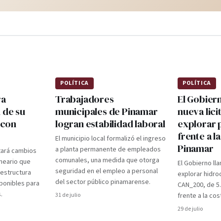
POLÍTICA
POLÍTICA
ra
Trabajadores
El Gobier
 de su
municipales de Pinamar
nueva lici
 con
logran estabilidad laboral
explorar 
frente a l
El municipio local formalizó el ingreso
Pinamar
a planta permanente de empleados
tará cambios
comunales, una medida que otorga
lneario que
El Gobierno lla
seguridad en el empleo a personal
aestructura
explorar hidro
del sector público pinamarense.
ponibles para
CAN_200, de 5
.
31 de julio
frente a la cos
29 de julio