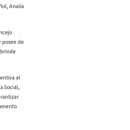
ñol, Analía
ncejo
ue posee de
 brinde
entiva al
a Social,
rantizar
rtamento