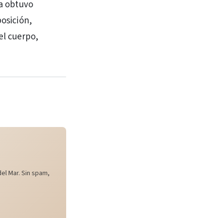
va obtuvo
posición,
el cuerpo,
el Mar. Sin spam,