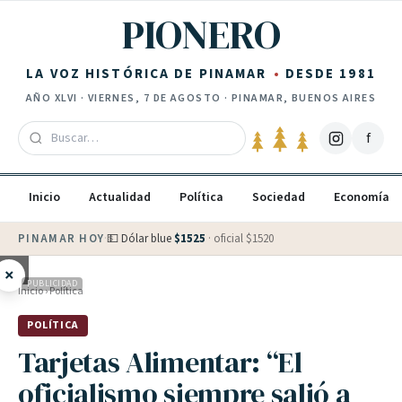
Saltar al contenido
PIONERO
LA VOZ HISTÓRICA DE PINAMAR
DESDE 1981
AÑO
XLVI
·
VIERNES, 7 DE AGOSTO
· PINAMAR, BUENOS AIRES
f
Inicio
Actualidad
Política
Sociedad
Economía
PINAMAR HOY
·
💵 Dólar blue
$
1525
· oficial $
1520
×
PUBLICIDAD
Inicio
›
Política
POLÍTICA
Tarjetas Alimentar: “El
oficialismo siempre salió a