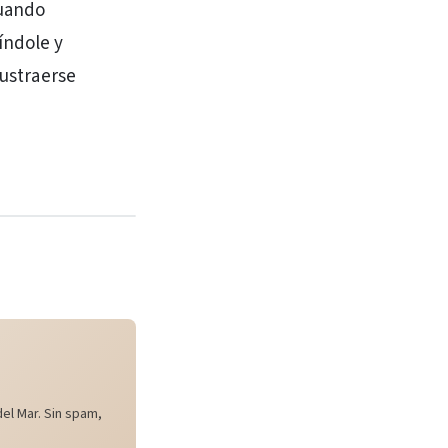
cuando
índole y
sustraerse
el Mar. Sin spam,