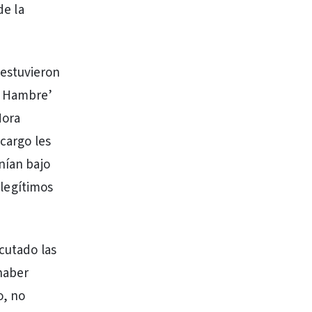
de la
 estuvieron
el Hambre’
Nora
 cargo les
nían bajo
 legítimos
ecutado las
haber
o, no