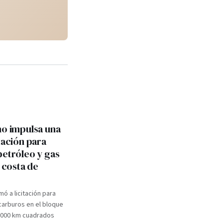
no impulsa una
tación para
petróleo y gas
a costa de
mó a licitación para
carburos en el bloque
.000 km cuadrados