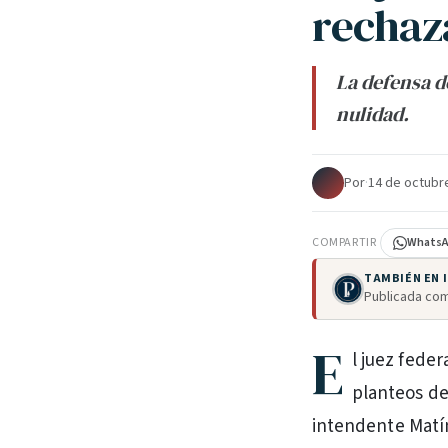
rechaz
La defensa d
nulidad.
Por
·
14 de octubr
COMPARTIR
Whats
TAMBIÉN EN
Publicada com
E
l juez fede
planteos de
intendente Matín