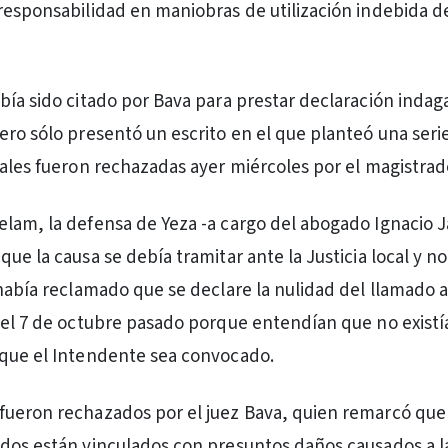
responsabilidad en maniobras de utilización indebida de
bía sido citado por Bava para prestar declaración indaga
ero sólo presentó un escrito en el que planteó una seri
uales fueron rechazadas ayer miércoles por el magistrad
lam, la defensa de Yeza -a cargo del abogado Ignacio 
ue la causa se debía tramitar ante la Justicia local y no
 había reclamado que se declare la nulidad del llamado 
 el 7 de octubre pasado porque entendían que no existí
 que el Intendente sea convocado.
ueron rechazados por el juez Bava, quien remarcó que 
dos están vinculados con presuntos daños causados a l