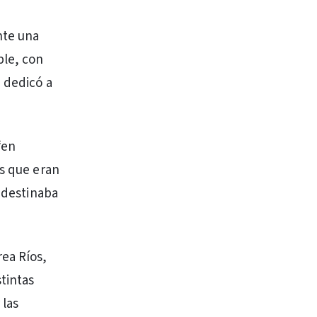
nte una
ble, con
 dedicó a
“en
es que eran
l destinaba
ea Ríos,
tintas
 las