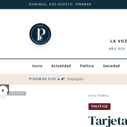
Saltar al contenido
DOMINGO, 9 DE AGOSTO
· PINAMAR
LA VO
AÑO
XLVI
Inicio
Actualidad
Política
Sociedad
PINAMAR HOY
·
💵 Dólar blue
$
1525
· oficial $
1520
×
PUBLICIDAD
Inicio
›
Política
POLÍTICA
Tarjeta