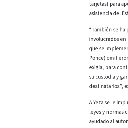
tarjetas) para ap
asistencia del Es
“También se ha p
involucrados en 
que se implement
Ponce) omitieron 
exigía, para con
su custodia y gar
destinatarios”, ex
A Yeza se le imp
leyes y normas c
ayudado al autor