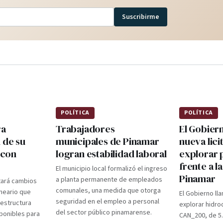
Suscribirme
POLÍTICA
POLÍTICA
ra
Trabajadores
El Gobier
 de su
municipales de Pinamar
nueva lici
 con
logran estabilidad laboral
explorar 
frente a l
El municipio local formalizó el ingreso
Pinamar
a planta permanente de empleados
tará cambios
comunales, una medida que otorga
lneario que
El Gobierno lla
seguridad en el empleo a personal
aestructura
explorar hidro
del sector público pinamarense.
ponibles para
CAN_200, de 5