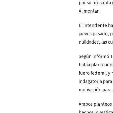
por su presunta 
Alimentar.
El intendente ha
jueves pasado, p
nulidades, las c
Según informó Te
había planteado q
fuero federal, y
indagatoria para
motivación para
Ambos planteos f
hechos investiga