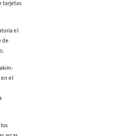
 tarjetas
toria el
e de
o.
Jakim-
 en el
a
a
los
as arcas