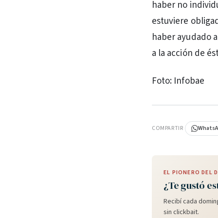
haber no individ
estuviere obliga
haber ayudado a a
a la acción de ést
Foto: Infobae
PUBLICIDAD
COMPARTIR
Whats
EL PIONERO DEL
¿Te gustó es
Recibí cada doming
sin clickbait.