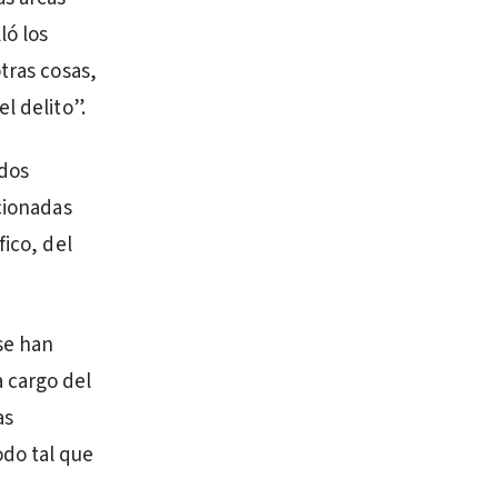
ló los
tras cosas,
l delito”.
ndos
cionadas
fico, del
se han
 cargo del
as
do tal que