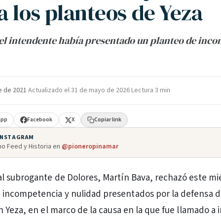
a los planteos de Yeza
el intendente había presentado un planteo de inc
e de 2021
·
Actualizado el
31 de mayo de 2026
·
Lectura 3 min
App
Facebook
X
Copiar link
 INSTAGRAM
o Feed y Historia en
@pioneropinamar
ral subrogante de Dolores, Martín Bava, rechazó este mi
 incompetencia y nulidad presentados por la defensa d
 Yeza, en el marco de la causa en la que fue llamado a 