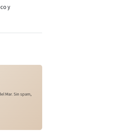
co y
el Mar. Sin spam,