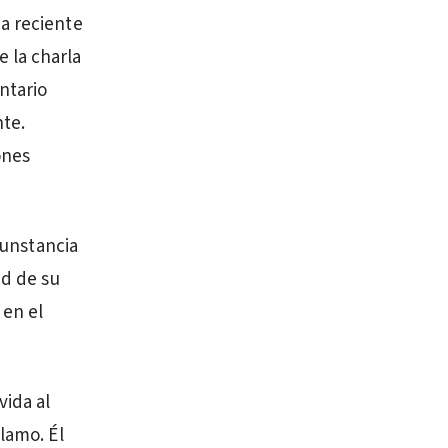
ia reciente
 la charla
ntario
nte.
ones
cunstancia
ad de su
 en el
vida al
lamo. Él