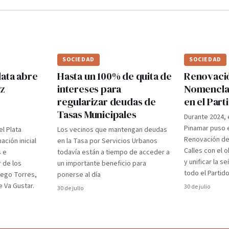
SOCIEDAD
SOCIEDAD
lata abre
Hasta un 100% de quita de
Renovaci
ez
intereses para
Nomenclad
regularizar deudas de
en el Par
Tasas Municipales
Durante 2024, 
Pinamar puso e
el Plata
Los vecinos que mantengan deudas
Renovación d
ción inicial
en la Tasa por Servicios Urbanos
Calles con el 
s e
todavía están a tiempo de acceder a
y unificar la s
r de los
un importante beneficio para
todo el Partido
iego Torres,
ponerse al día
 Va Gustar.
30 de julio
30 de julio