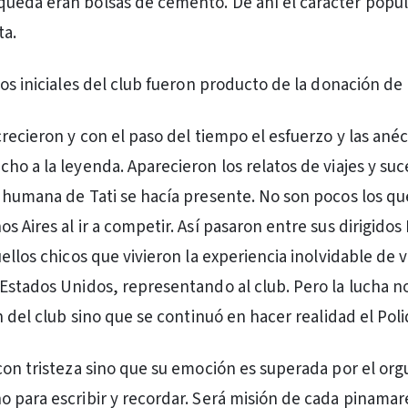
eda eran bolsas de cemento. De ahí el carácter popul
ta.
os iniciales del club fueron producto de la donación de 
crecieron y con el paso del tiempo el esfuerzo y las ané
ho a la leyenda. Aparecieron los relatos de viajes y suc
 humana de Tati se hacía presente. No son pocos los qu
 Aires al ir a competir. Así pasaron entre sus dirigidos
ellos chicos que vivieron la experiencia inolvidable de v
Estados Unidos, representando al club. Pero la lucha n
n del club sino que se continuó en hacer realidad el Pol
con tristeza sino que su emoción es superada por el orgu
 para escribir y recordar. Será misión de cada pinama