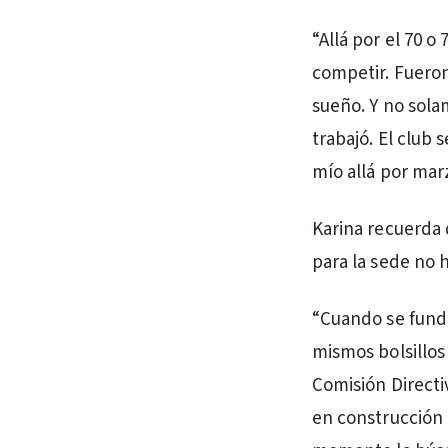
“Allá por el 70 o
competir. Fueron
sueño. Y no sola
trabajó. El club 
mío allá por mar
Karina recuerda 
para la sede no 
“Cuando se funda
mismos bolsillos
Comisión Directiv
en construcción 