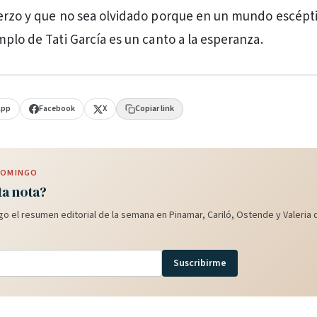
erzo y que no sea olvidado porque en un mundo escépti
mplo de Tati García es un canto a la esperanza.
App
Facebook
X
Copiar link
 DOMINGO
ta nota?
o el resumen editorial de la semana en Pinamar, Cariló, Ostende y Valeria d
Suscribirme