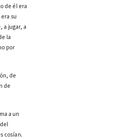
o de él era
 era su
, a jugar, a
de la
mo por
ión, de
in de
rma a un
 del
s cosían.