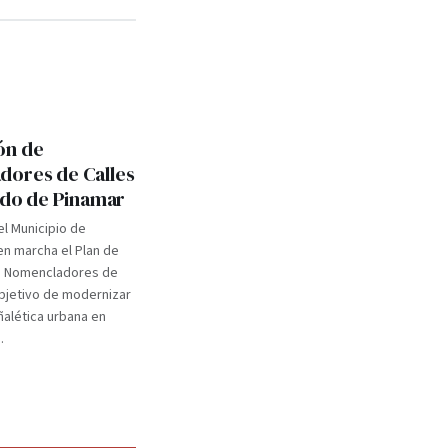
ón de
ores de Calles
tido de Pinamar
el Municipio de
n marcha el Plan de
e Nomencladores de
objetivo de modernizar
eñalética urbana en
.