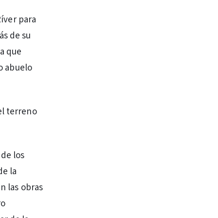
Ríver para
ás de su
la que
ío abuelo
el terreno
 de los
de la
n las obras
ro