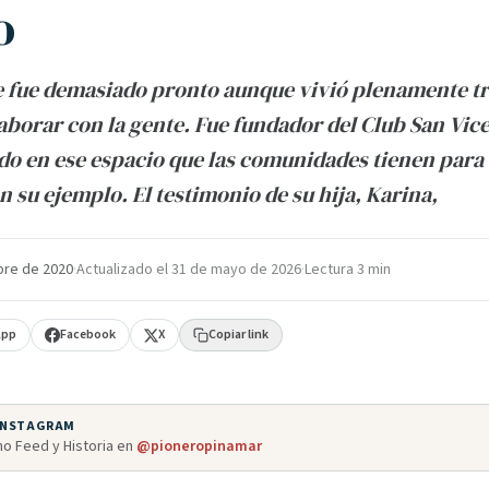
o
e fue demasiado pronto aunque vivió plenamente t
aborar con la gente. Fue fundador del Club San Vic
do en ese espacio que las comunidades tienen para 
 su ejemplo. El testimonio de su hija, Karina,
bre de 2020
·
Actualizado el
31 de mayo de 2026
·
Lectura 3 min
App
Facebook
X
Copiar link
 INSTAGRAM
o Feed y Historia en
@pioneropinamar