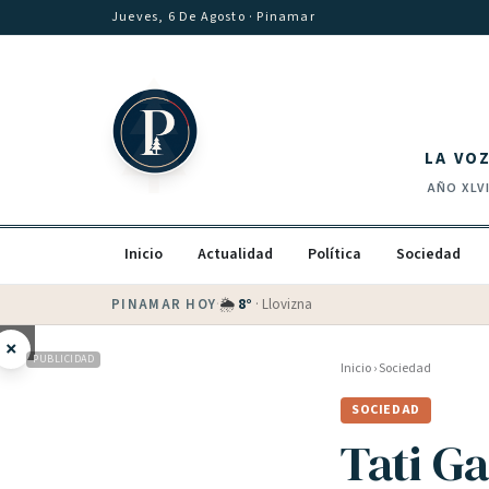
Saltar al contenido
Jueves, 6 De Agosto
· Pinamar
LA VO
AÑO
XLV
Inicio
Actualidad
Política
Sociedad
PINAMAR HOY
·
🌦
8
°
·
Llovizna
×
PUBLICIDAD
Inicio
›
Sociedad
SOCIEDAD
Tati Ga