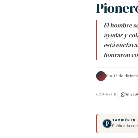
Pioner
El hombre s
ayudar y col
está enclava
honraron con
Por
·
15 de diciem
COMPARTIR
Whats
TAMBIÉN EN
Publicada com