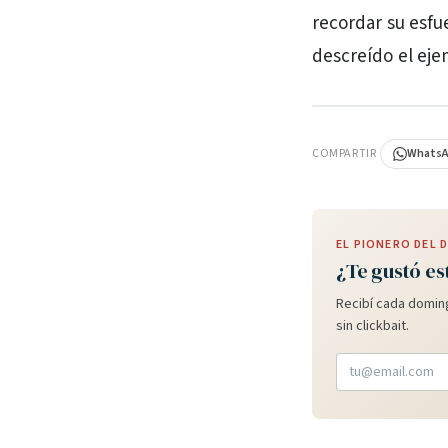
recordar su esfu
descreído el eje
PUBLICIDAD
COMPARTIR
Whats
EL PIONERO DEL
¿Te gustó es
Recibí cada doming
sin clickbait.