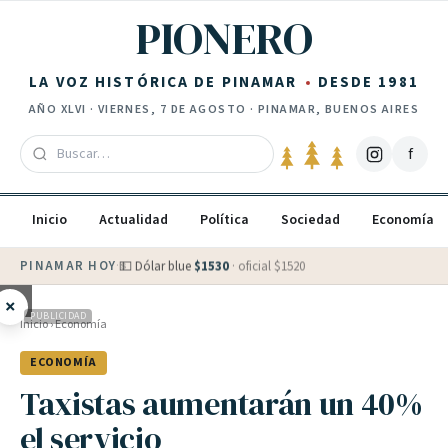
Saltar al contenido
PIONERO
LA VOZ HISTÓRICA DE PINAMAR
DESDE 1981
AÑO
XLVI
·
VIERNES, 7 DE AGOSTO
· PINAMAR, BUENOS AIRES
f
Inicio
Actualidad
Política
Sociedad
Economía
PINAMAR HOY
·
💵 Dólar blue
$
1530
· oficial $
1520
×
PUBLICIDAD
Inicio
›
Economía
ECONOMÍA
Taxistas aumentarán un 40%
el servicio