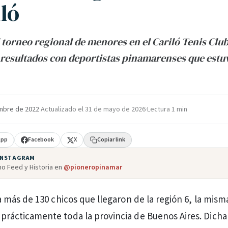
ló
l torneo regional de menores en el Cariló Tenis Cl
resultados con deportistas pinamarenses que estu
mbre de 2022
·
Actualizado el
31 de mayo de 2026
·
Lectura 1 min
App
Facebook
X
Copiar link
 INSTAGRAM
o Feed y Historia en
@pioneropinamar
a más de 130 chicos que llegaron de la región 6, la mism
rácticamente toda la provincia de Buenos Aires. Dicha