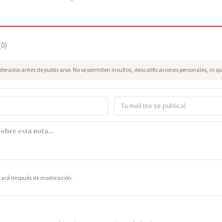
(
0
)
erados antes de publicarse. No se permiten insultos, descalificaciones personales, ni s
icará después de moderación.