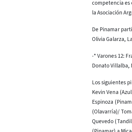
competencia es o
la Asociación Arg
De Pinamar parti
Olivia Galarza, L
-* Varones 12: F
Donato Villalba, 
Los siguientes pi
Kevin Vena (Azul
Espinoza (Pinama
(Olavarría)/ Tomá
Quevedo (Tandil)
(Pinamar) a Micae