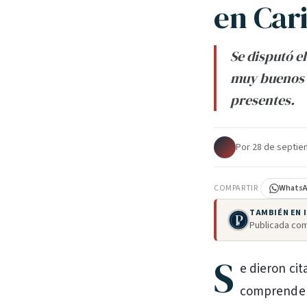
en Cari
Se disputó e
muy buenos 
presentes.
Por
·
28 de septie
COMPARTIR
Whats
TAMBIÉN EN
Publicada com
S
e dieron cit
comprende p