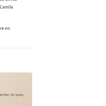
/Camila
bre en
el Mar. Sin spam,