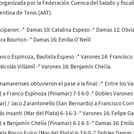
rganizada por la Federación Cuenca del Salado y fiscal
entina de Tenis (AAT).
ciparon: -* Damas 10: Catalina Espeso -* Damas 12: Olivi
ara Bourton -* Damas 16: Emilia O'Neill
ranco Espinoza, Bautista Espeso -* Varones 14: Francisco
Nicolás Villamil -* Varones 16: Benjamín Chelía.
namarenses obtuvieron el pase a la final: -* Entre los Va
) a Franco Espinoza (Pinamar) 7-5 6-0 -* Dobles Varones
r) / Jaco Zarantonello (San Bernardo) a Francisco Corr
s Insanti (Mar del Plata) 6-3 6-3 -* Varones 16: Felipe Ga
 a Benjamín Chelía (Pinamar) 6-1 6-3 -* Damas 16: Emilia
la Rocco Fulco (Mar del Plata) 6-3 6-0 -* Dobles Damas 1