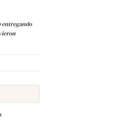
ub entregando
vieron
a