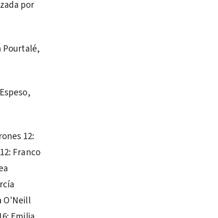
izada por
a Pourtalé,
 Espeso,
rones 12:
 12: Franco
ea
rcía
 O'Neill
6: Emilia