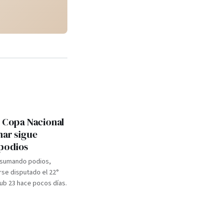
: Copa Nacional
mar sigue
podios
 sumando podios,
se disputado el 22°
b 23 hace pocos días.