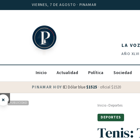
Saltar al contenido
VIERNES, 7 DE AGOSTO
· PINAMAR
LA VO
AÑO
XLVI
Inicio
Actualidad
Política
Sociedad
PINAMAR HOY
·
💵 Dólar blue
$
1525
· oficial $
1520
×
PUBLICIDAD
Inicio
›
Deportes
DEPORTES
Tenis: