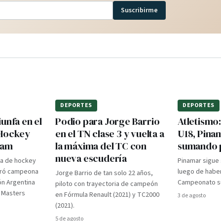
Suscribirme
DEPORTES
DEPORTES
unfa en el
Podio para Jorge Barrio
Atletismo
 Hockey
en el TN clase 3 y vuelta a
U18, Pina
dam
la máxima del TC con
sumando 
nueva escudería
ra de hockey
Pinamar sigue
gró campeona
luego de haber
Jorge Barrio de tan solo 22 años,
ón Argentina
Campeonato su
piloto con trayectoria de campeón
d Masters
en Fórmula Renault (2021) y TC2000
3 de agosto
(2021).
5 de agosto