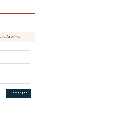
pam.
Ver política
Comentar