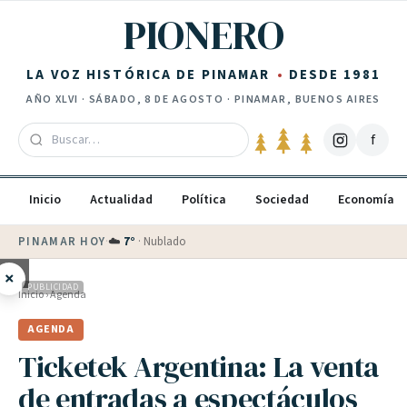
Saltar al contenido
PIONERO
LA VOZ HISTÓRICA DE PINAMAR
DESDE 1981
AÑO
XLVI
·
SÁBADO, 8 DE AGOSTO
· PINAMAR, BUENOS AIRES
f
Inicio
Actualidad
Política
Sociedad
Economía
PINAMAR HOY
·
💵 Dólar blue
$
1525
· oficial $
1520
×
PUBLICIDAD
Inicio
›
Agenda
AGENDA
Ticketek Argentina: La venta
de entradas a espectáculos