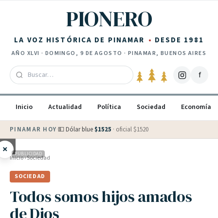
Saltar al contenido
PIONERO
LA VOZ HISTÓRICA DE PINAMAR
DESDE 1981
AÑO
XLVI
·
DOMINGO, 9 DE AGOSTO
· PINAMAR, BUENOS AIRES
f
Inicio
Actualidad
Política
Sociedad
Economía
PINAMAR HOY
·
💵 Dólar blue
$
1525
· oficial $
1520
×
PUBLICIDAD
Inicio
›
Sociedad
SOCIEDAD
Todos somos hijos amados
de Dios