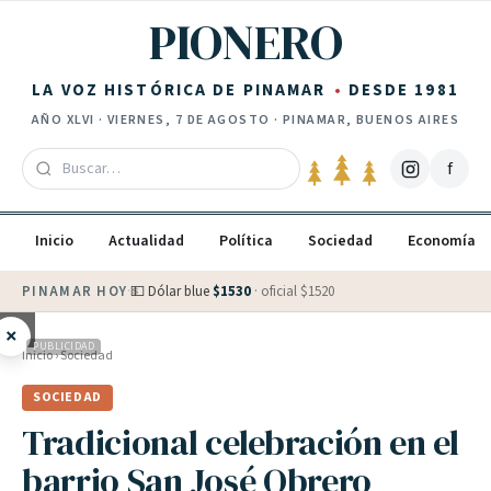
Saltar al contenido
PIONERO
LA VOZ HISTÓRICA DE PINAMAR
DESDE 1981
AÑO
XLVI
·
VIERNES, 7 DE AGOSTO
· PINAMAR, BUENOS AIRES
f
Inicio
Actualidad
Política
Sociedad
Economía
PINAMAR HOY
·
💵 Dólar blue
$
1530
· oficial $
1520
×
PUBLICIDAD
Inicio
›
Sociedad
SOCIEDAD
Tradicional celebración en el
barrio San José Obrero