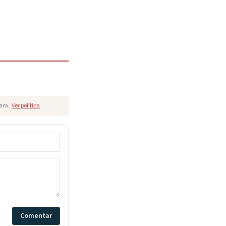
pam.
Ver política
Comentar