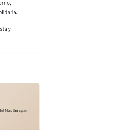
orno,
lidaria.
sta y
el Mar. Sin spam,