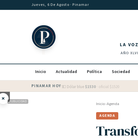
Saltar al contenido
Jueves, 6 De Agosto
· Pinamar
LA VO
AÑO
XLV
Inicio
Actualidad
Política
Sociedad
PINAMAR HOY
·
💵 Dólar blue
$
1530
· oficial $
1520
×
PUBLICIDAD
Inicio
›
Agenda
AGENDA
Transf