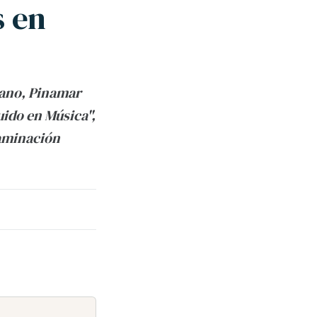
s en
erano, Pinamar
ido en Música",
taminación