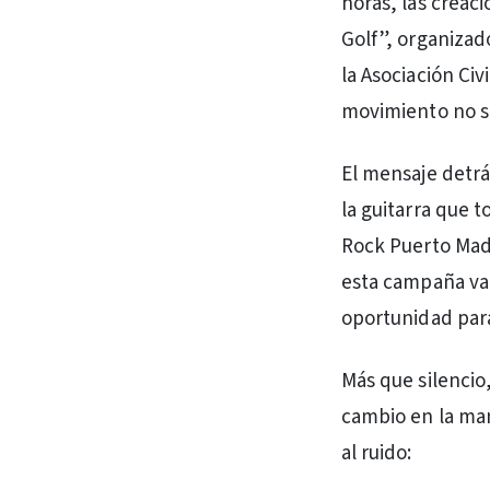
horas, las creac
Golf”, organizado
la Asociación Ci
movimiento no sol
El mensaje detrá
la guitarra que 
Rock Puerto Mader
esta campaña va 
oportunidad para
Más que silencio
cambio en la man
al ruido: