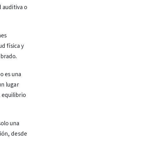
 auditiva o
nes
d física y
ibrado.
o es una
un lugar
equilibrio
solo una
sión, desde