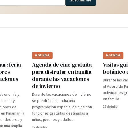
Suscribirme
AGENDA
AGENDA
r: feria
Agenda de cine gratuita
Visitas gui
ores
para disfrutar en familia
botánico 
caciones
durante las vacaciones
Durante las va
de invierno
el Vivero de P
actividades gr
stronomía y
Durante las vacaciones de invierno
en familia.
Pinamar y
se pondrá en marcha una
aciones de
programación especial de cine con
22 de julio
 en Pinamar, la
funciones gratuitas destinadas a
prendedores y
niños, jóvenes y adultos.
on una amplia
27 de julio