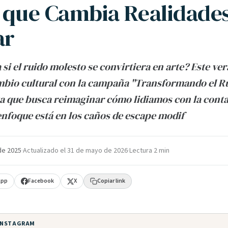
e que Cambia Realidade
ar
 si el ruido molesto se convirtiera en arte? Este v
mbio cultural con la campaña "Transformando el Ru
va que busca reimaginar cómo lidiamos con la con
 enfoque está en los caños de escape modif
de 2025
·
Actualizado el
31 de mayo de 2026
·
Lectura 2 min
App
Facebook
X
Copiar link
 INSTAGRAM