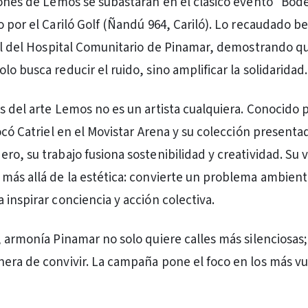
iones de Lemos se subastarán en el clásico evento “Bode
 por el Cariló Golf (Ñandú 964, Cariló). Lo recaudado be
vil del Hospital Comunitario de Pinamar, demostrando q
o busca reducir el ruido, sino amplificar la solidaridad.
s del arte Lemos no es un artista cualquiera. Conocido 
tocó Catriel en el Movistar Arena y su colección present
o, su trabajo fusiona sostenibilidad y creatividad. Su v
más allá de la estética: convierte un problema ambient
 inspirar conciencia y acción colectiva.
, armonía Pinamar no solo quiere calles más silenciosas
era de convivir. La campaña pone el foco en los más v