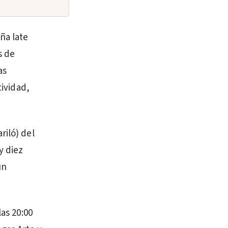
ña late
s de
as
tividad,
riló) del
y diez
un
las 20:00