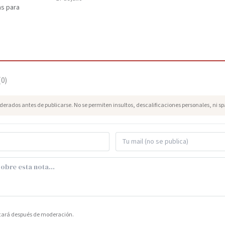
as para
(
0
)
erados antes de publicarse. No se permiten insultos, descalificaciones personales, ni s
icará después de moderación.