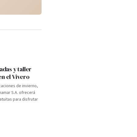
adas y taller
en el Vivero
caciones de invierno,
inamar S.A. ofrecerá
atuitas para disfrutar