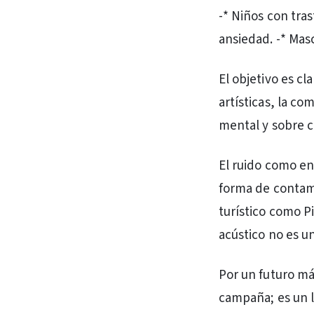
-* Niños con tras
ansiedad. -* Masc
El objetivo es c
artísticas, la co
mental y sobre 
El ruido como en
forma de contami
turístico como P
acústico no es un
Por un futuro má
campaña; es un l