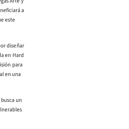
gas Arte y
neficiará a
ue este
por diseñar
ada en Hard
isión para
al en una
; busca un
ulnerables