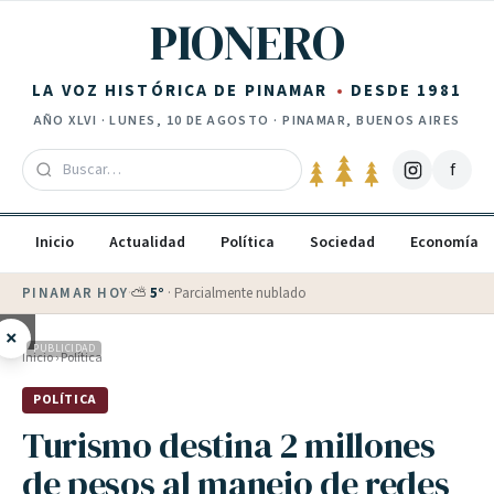
Saltar al contenido
PIONERO
LA VOZ HISTÓRICA DE PINAMAR
DESDE 1981
AÑO
XLVI
·
LUNES, 10 DE AGOSTO
· PINAMAR, BUENOS AIRES
f
Inicio
Actualidad
Política
Sociedad
Economía
PINAMAR HOY
·
💵 Dólar blue
$
1525
· oficial $
1520
×
PUBLICIDAD
Inicio
›
Política
POLÍTICA
Turismo destina 2 millones
de pesos al manejo de redes