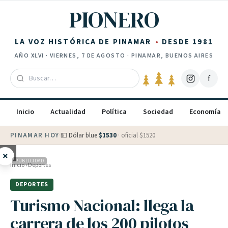
Saltar al contenido
PIONERO
LA VOZ HISTÓRICA DE PINAMAR
DESDE 1981
AÑO
XLVI
·
VIERNES, 7 DE AGOSTO
· PINAMAR, BUENOS AIRES
f
Inicio
Actualidad
Política
Sociedad
Economía
PINAMAR HOY
·
💵 Dólar blue
$
1530
· oficial $
1520
×
PUBLICIDAD
Inicio
›
Deportes
DEPORTES
Turismo Nacional: llega la
carrera de los 200 pilotos