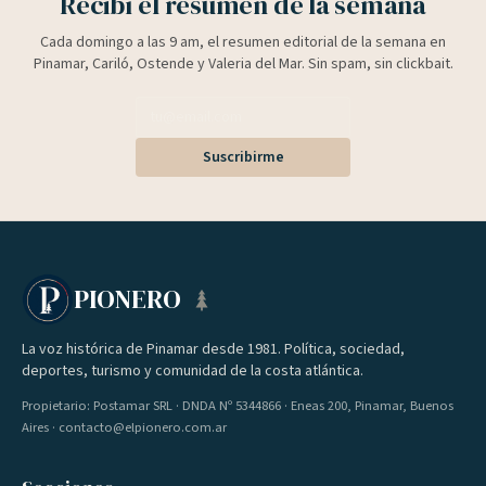
Recibí el resumen de la semana
Cada domingo a las 9 am, el resumen editorial de la semana en
Pinamar, Cariló, Ostende y Valeria del Mar. Sin spam, sin clickbait.
Suscribirme
PIONERO
La voz histórica de Pinamar desde 1981. Política, sociedad,
deportes, turismo y comunidad de la costa atlántica.
Propietario: Postamar SRL · DNDA Nº 5344866 · Eneas 200, Pinamar, Buenos
Aires · contacto@elpionero.com.ar