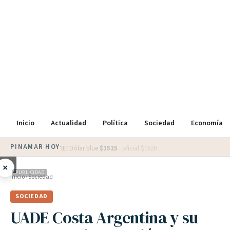
Inicio
Actualidad
Política
Sociedad
Economía
PINAMAR HOY
·
💵 Dólar blue
$
1525
· oficial $
1520
×
PUBLICIDAD
Inicio
›
Sociedad
SOCIEDAD
UADE Costa Argentina y su