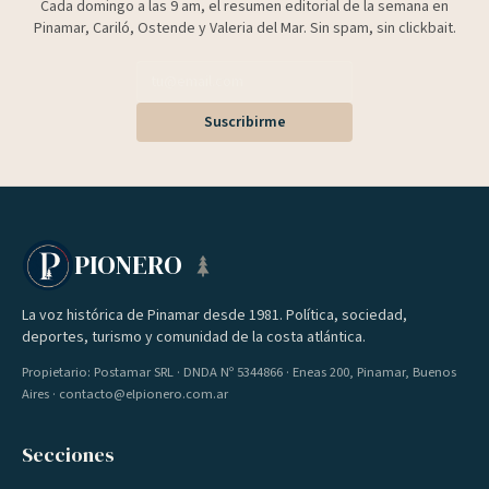
Cada domingo a las 9 am, el resumen editorial de la semana en
Pinamar, Cariló, Ostende y Valeria del Mar. Sin spam, sin clickbait.
Suscribirme
PIONERO
La voz histórica de Pinamar desde 1981. Política, sociedad,
deportes, turismo y comunidad de la costa atlántica.
Propietario: Postamar SRL · DNDA Nº 5344866 · Eneas 200, Pinamar, Buenos
Aires · contacto@elpionero.com.ar
Secciones