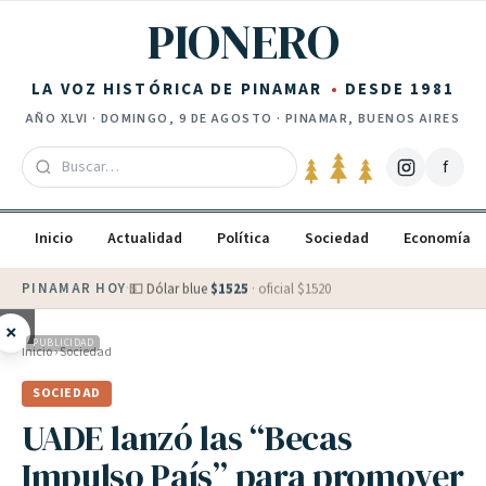
Saltar al contenido
PIONERO
LA VOZ HISTÓRICA DE PINAMAR
DESDE 1981
AÑO
XLVI
·
DOMINGO, 9 DE AGOSTO
· PINAMAR, BUENOS AIRES
f
Inicio
Actualidad
Política
Sociedad
Economía
PINAMAR HOY
·
💵 Dólar blue
$
1525
· oficial $
1520
×
PUBLICIDAD
Inicio
›
Sociedad
SOCIEDAD
UADE lanzó las “Becas
Impulso País” para promover