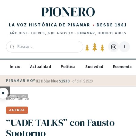
Saltar al contenido
PIONERO
LA VOZ HISTÓRICA DE PINAMAR
DESDE 1981
AÑO
XLVI
·
JUEVES, 6 DE AGOSTO
· PINAMAR, BUENOS AIRES
f
Inicio
Actualidad
Política
Sociedad
Economía
PINAMAR HOY
·
💵 Dólar blue
$
1530
· oficial $
1520
×
PUBLICIDAD
Inicio
›
Agenda
AGENDA
“UADE TALKS” con Fausto
Spotorno