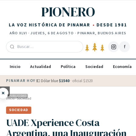
Saltar al contenido
PIONERO
LA VOZ HISTÓRICA DE PINAMAR
DESDE 1981
AÑO
XLVI
·
JUEVES, 6 DE AGOSTO
· PINAMAR, BUENOS AIRES
f
Inicio
Actualidad
Política
Sociedad
Economía
PINAMAR HOY
·
💵 Dólar blue
$
1540
· oficial $
1520
×
PUBLICIDAD
Inicio
›
Sociedad
SOCIEDAD
UADE Xperience Costa
Argentina, una Inauguración