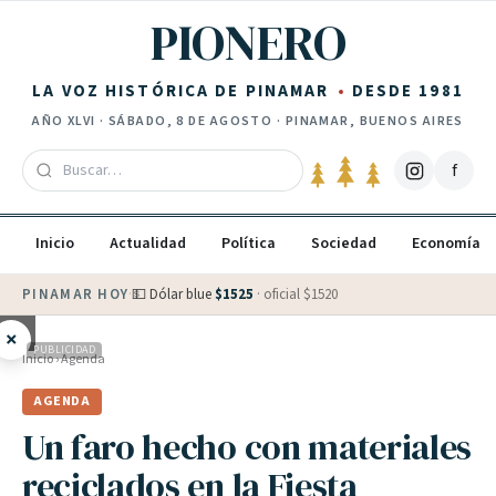
Saltar al contenido
PIONERO
LA VOZ HISTÓRICA DE PINAMAR
DESDE 1981
AÑO
XLVI
·
SÁBADO, 8 DE AGOSTO
· PINAMAR, BUENOS AIRES
f
Inicio
Actualidad
Política
Sociedad
Economía
PINAMAR HOY
·
💵 Dólar blue
$
1525
· oficial $
1520
×
PUBLICIDAD
Inicio
›
Agenda
AGENDA
Un faro hecho con materiales
reciclados en la Fiesta