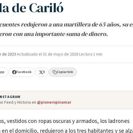
da de Cariló
cuentes redujeron a una martillera de 65 años, su e
eron con una importante suma de dinero.
e de 2023
·
Actualizado el
31 de mayo de 2026
·
Lectura 1 min
App
Facebook
X
Copiar link
 INSTAGRAM
o Feed y Historia en
@pioneropinamar
, vestidos con ropas oscuras y armados, los ladrones
en el domicilio, redujeron a los tres habitantes y se al