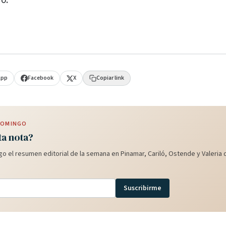
vo.
App
Facebook
X
Copiar link
 DOMINGO
ta nota?
o el resumen editorial de la semana en Pinamar, Cariló, Ostende y Valeria d
Suscribirme