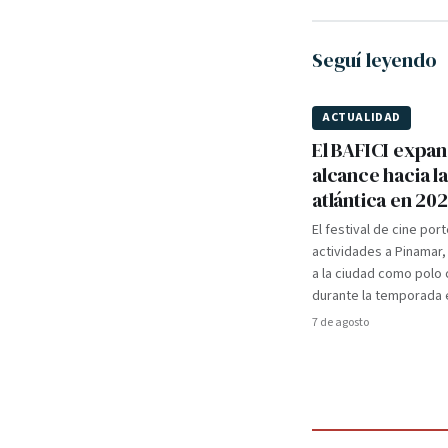
Seguí leyendo
ACTUALIDAD
El BAFICI expan
alcance hacia l
atlántica en 20
El festival de cine por
actividades a Pinamar
a la ciudad como polo c
durante la temporada e
7 de agosto