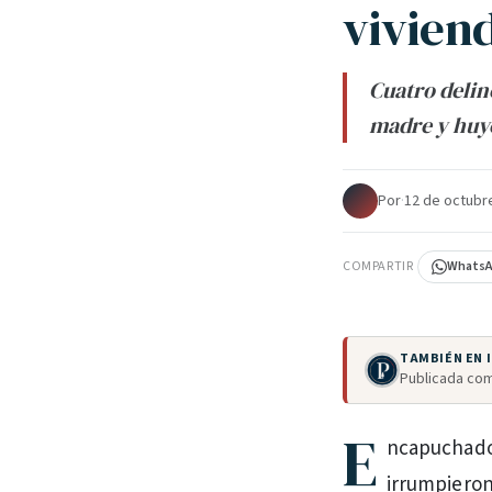
vivien
Cuatro delin
madre y huy
Por
·
12 de octubr
COMPARTIR
Whats
TAMBIÉN EN
Publicada com
E
ncapuchados
irrumpieron 