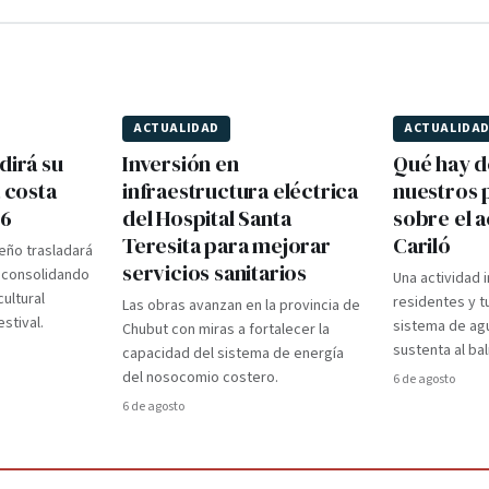
ACTUALIDAD
ACTUALIDA
dirá su
Inversión en
Qué hay d
a costa
infraestructura eléctrica
nuestros p
26
del Hospital Santa
sobre el 
Teresita para mejorar
Cariló
teño trasladará
servicios sanitarios
, consolidando
Una actividad i
ultural
residentes y t
Las obras avanzan en la provincia de
stival.
sistema de ag
Chubut con miras a fortalecer la
sustenta al bal
capacidad del sistema de energía
del nosocomio costero.
6 de agosto
6 de agosto