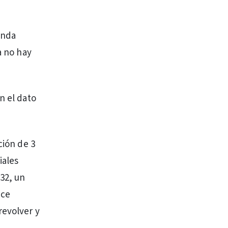
banda
a no hay
n el dato
ción de 3
iales
 32, un
nce
revolver y