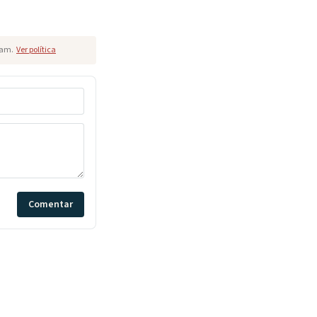
pam.
Ver política
Comentar