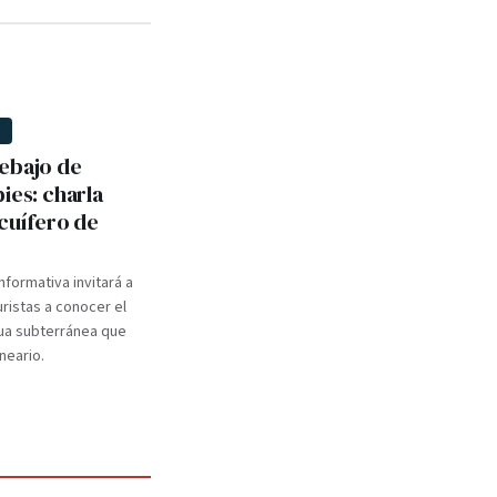
D
ebajo de
ies: charla
acuífero de
nformativa invitará a
uristas a conocer el
ua subterránea que
neario.