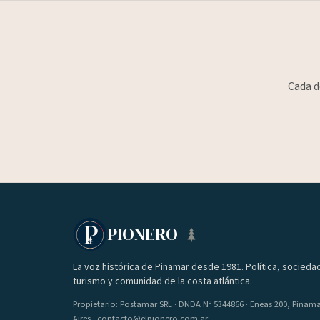
Cada d
PIONERO
La voz histórica de Pinamar desde 1981. Política, socieda
turismo y comunidad de la costa atlántica.
Propietario: Postamar SRL · DNDA Nº 5344866 · Eneas 200, Pinam
Aires · contacto@elpionero.com.ar