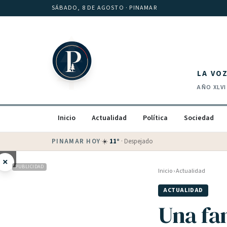
Saltar al contenido
SÁBADO, 8 DE AGOSTO
· PINAMAR
LA VO
AÑO
XLVI
Inicio
Actualidad
Política
Sociedad
PINAMAR HOY
·
💵 Dólar blue
$
1525
· oficial $
1520
×
PUBLICIDAD
Inicio
›
Actualidad
ACTUALIDAD
Una fam