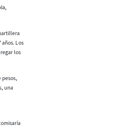
la,
artillera
 años. Los
regar los
e pesos,
s, una
n
comisaría