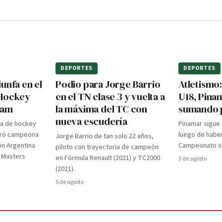
DEPORTES
DEPORTES
unfa en el
Podio para Jorge Barrio
Atletismo
 Hockey
en el TN clase 3 y vuelta a
U18, Pina
dam
la máxima del TC con
sumando 
nueva escudería
ra de hockey
Pinamar sigue
gró campeona
luego de haber
Jorge Barrio de tan solo 22 años,
ón Argentina
Campeonato su
piloto con trayectoria de campeón
d Masters
en Fórmula Renault (2021) y TC2000
3 de agosto
(2021).
5 de agosto