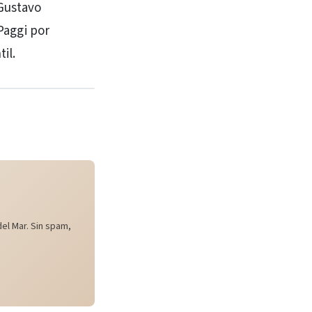
 Gustavo
 Paggi por
il.
el Mar. Sin spam,