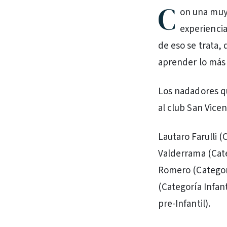
C
on una muy
experiencia
de eso se trata,
aprender lo más 
Los nadadores qu
al club San Vicen
Lautaro Farulli (
Valderrama (Cate
Romero (Categorí
(Categoría Infant
pre-Infantil).