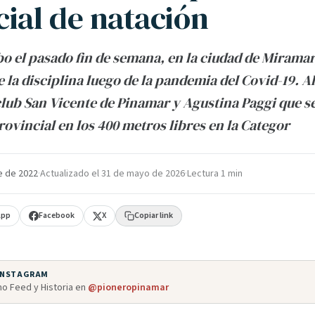
cial de natación
abo el pasado fin de semana, en la ciudad de Miramar
 la disciplina luego de la pandemia del Covid-19. Al
club San Vicente de Pinamar y Agustina Paggi que s
vincial en los 400 metros libres en la Categor
e de 2022
·
Actualizado el
31 de mayo de 2026
·
Lectura 1 min
App
Facebook
X
Copiar link
 INSTAGRAM
o Feed y Historia en
@pioneropinamar