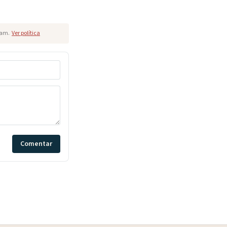
pam.
Ver política
Comentar