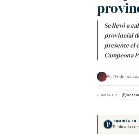
provin
Se llevó a c
provincial de
presente el 
Campeona Pro
Por
·
28 de octubr
COMPARTIR
Whats
TAMBIÉN EN
Publicada com