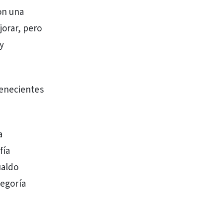
on una
jorar, pero
 y
tenecientes
a
fía
ualdo
tegoría