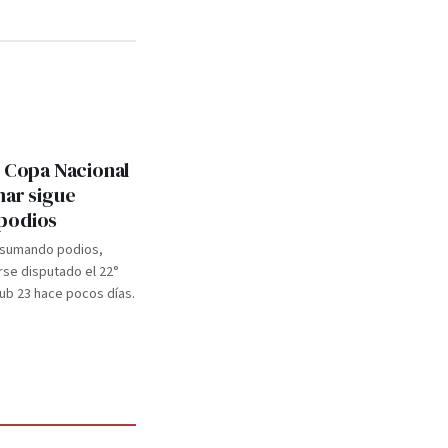
: Copa Nacional
mar sigue
podios
 sumando podios,
se disputado el 22°
b 23 hace pocos días.