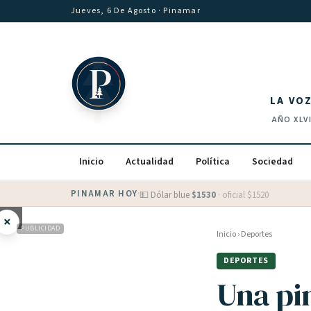
Saltar al contenido
Jueves, 6 De Agosto
· Pinamar
LA VO
AÑO
XLV
Inicio
Actualidad
Política
Sociedad
PINAMAR HOY
·
💵 Dólar blue
$
1530
· oficial $
1520
×
PUBLICIDAD
Inicio
›
Deportes
DEPORTES
Una p