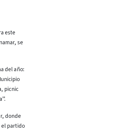
ra este
inamar, se
a del año:
unicipio
, picnic
a”.
ar, donde
 el partido