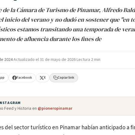
e de la Cámara de Turismo de Pinamar, Alfredo Baldi
el inicio del verano y no dudó en sostener que "en t
ísticos estamos transitando una temporada de vera
mento de afluencia durante los fines de
de 2024
·
Actualizado el
31 de mayo de 2026
·
Lectura 2 min
App
Facebook
X
Copiar link
 INSTAGRAM
o Feed y Historia en
@pioneropinamar
s del sector turístico en Pinamar habían anticipado a fi