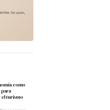
el Mar. Sin spam,
onomía como
a para
 el turismo