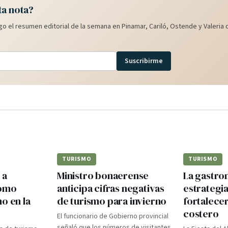
ta nota?
o el resumen editorial de la semana en Pinamar, Cariló, Ostende y Valeria d
Suscribirme
TURISMO
TURISMO
 a
Ministro bonaerense
La gastr
como
anticipa cifras negativas
estrategi
o en la
de turismo para invierno
fortalecer
costero
El funcionario de Gobierno provincial
señaló que los números de visitantes