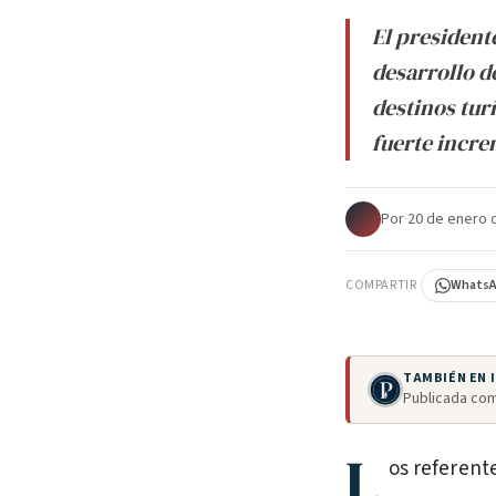
El president
desarrollo d
destinos tur
fuerte incre
Por
·
20 de enero 
COMPARTIR
Whats
TAMBIÉN EN
Publicada com
L
os referente