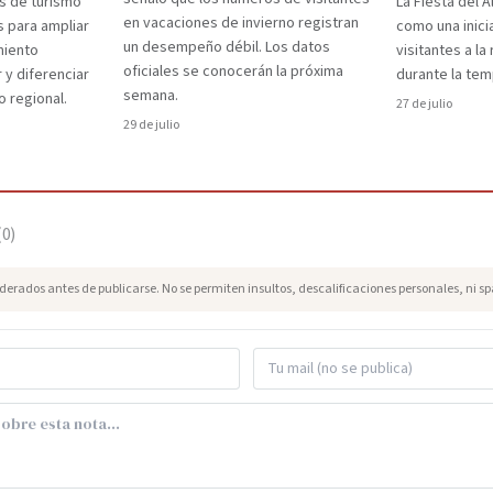
s de turismo
La Fiesta del A
en vacaciones de invierno registran
s para ampliar
como una inici
un desempeño débil. Los datos
miento
visitantes a l
oficiales se conocerán la próxima
 y diferenciar
durante la te
semana.
o regional.
27 de julio
29 de julio
(
0
)
erados antes de publicarse. No se permiten insultos, descalificaciones personales, ni s