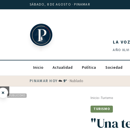
Saltar al contenido
SÁBADO, 8 DE AGOSTO
· PINAMAR
LA VO
AÑO
XLVI
Inicio
Actualidad
Política
Sociedad
PINAMAR HOY
·
💵 Dólar blue
$
1525
· oficial $
1520
×
PUBLICIDAD
Inicio
›
Turismo
TURISMO
"Una t