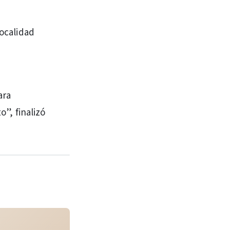
localidad
ara
o”, finalizó