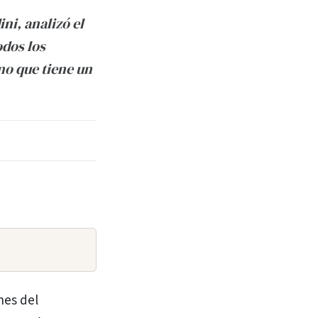
ni, analizó el
odos los
no que tiene un
nes del