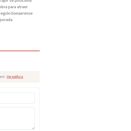
lfajor se posiciona
ativa para atraer
a región bonaerense
mporada.
pam.
Ver política