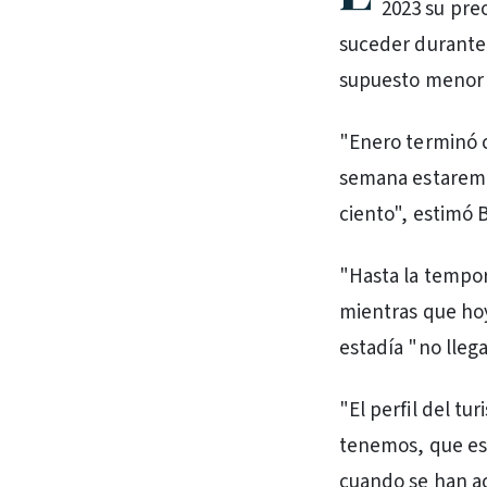
2023 su pre
suceder durante 
supuesto menor 
"Enero terminó c
semana estaremos
ciento", estimó B
"Hasta la tempor
mientras que hoy
estadía "no lleg
"El perfil del t
tenemos, que es 
cuando se han a