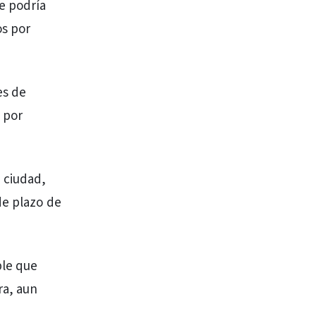
ue podría
os por
es de
 por
 ciudad,
de plazo de
ble que
ra, aun