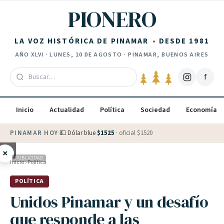
Saltar al contenido
PIONERO
LA VOZ HISTÓRICA DE PINAMAR
DESDE 1981
AÑO
XLVI
·
LUNES, 10 DE AGOSTO
· PINAMAR, BUENOS AIRES
f
Inicio
Actualidad
Política
Sociedad
Economía
PINAMAR HOY
·
💵 Dólar blue
$
1525
· oficial $
1520
×
PUBLICIDAD
Inicio
›
Política
POLÍTICA
Unidos Pinamar y un desafío
que responde a las