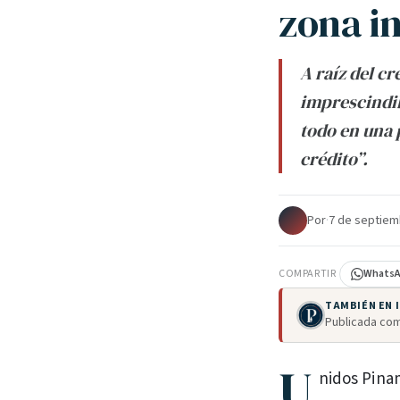
zona i
A raíz del c
imprescindib
todo en una 
crédito”.
Por
·
7 de septiem
COMPARTIR
Whats
TAMBIÉN EN
Publicada com
U
nidos Pina