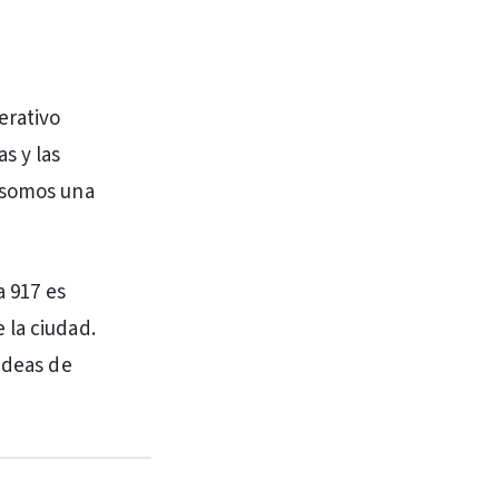
erativo
s y las
e somos una
a 917 es
 la ciudad.
ideas de