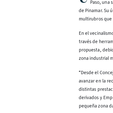
Paso, una 
de Pinamar. Su úl
multirubros que 
En el vecinalismo
través de herram
propuesta, debid
zona industrial m
“Desde el Concej
avanzar en la re
distintas presta
derivados y Empr
pequeña zona dan