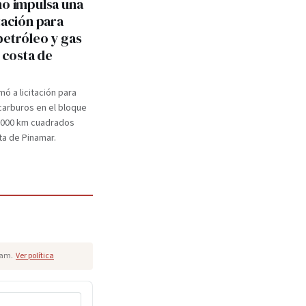
no impulsa una
tación para
petróleo y gas
a costa de
mó a licitación para
carburos en el bloque
.000 km cuadrados
ta de Pinamar.
pam.
Ver política