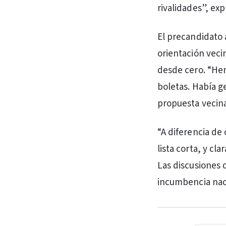
rivalidades”, exp
El precandidato 
orientación veci
desde cero. “Hem
boletas. Había g
propuesta vecina
“A diferencia de 
lista corta, y c
Las discusiones 
incumbencia naci
PUBLICIDAD