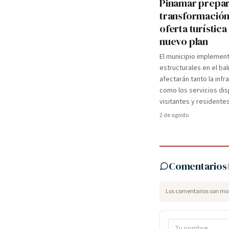
Pinamar prepa
transformación
oferta turística
nuevo plan
El municipio implemen
estructurales en el ba
afectarán tanto la infr
como los servicios dis
visitantes y residentes
2 de agosto
Comentarios
Los comentarios son mod