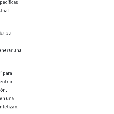
pecíficas
trial
bajo a
generar una
’ para
centrar
ión,
 en una
ntetizan.