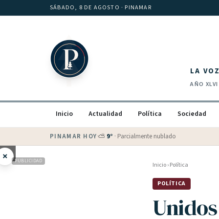
Saltar al contenido
SÁBADO, 8 DE AGOSTO
· PINAMAR
LA VO
AÑO
XLVI
Inicio
Actualidad
Política
Sociedad
PINAMAR HOY
·
💵 Dólar blue
$
1525
· oficial $
1520
×
PUBLICIDAD
Inicio
›
Política
POLÍTICA
Unidos