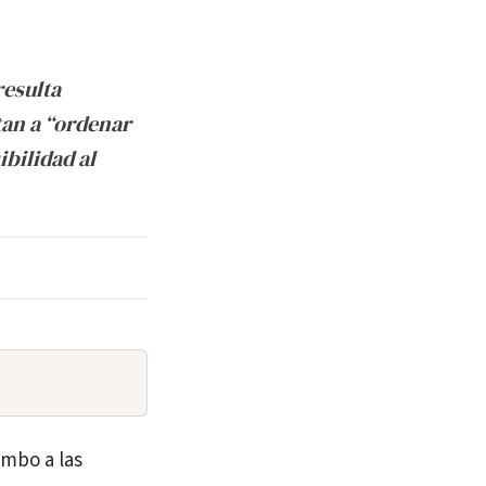
resulta
tan a “ordenar
bilidad al
umbo a las