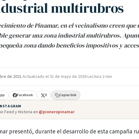
ndustrial multirubros
recimiento de Pinamar, en el vecinalismo creen que 
le generar una zona industrial multirubros. Apun
pequeña zona dando beneficios impositivos y accesi
bre de 2021
·
Actualizado el
31 de mayo de 2026
·
Lectura 2 min
App
Facebook
X
Copiar link
 INSTAGRAM
o Feed y Historia en
@pioneropinamar
mar presentó, durante el desarrollo de esta campaña r