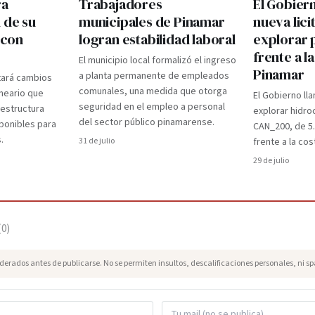
ra
Trabajadores
El Gobier
 de su
municipales de Pinamar
nueva lici
 con
logran estabilidad laboral
explorar 
frente a l
El municipio local formalizó el ingreso
Pinamar
a planta permanente de empleados
tará cambios
comunales, una medida que otorga
lneario que
El Gobierno lla
seguridad en el empleo a personal
aestructura
explorar hidro
del sector público pinamarense.
ponibles para
CAN_200, de 5
.
31 de julio
frente a la cos
29 de julio
(
0
)
erados antes de publicarse. No se permiten insultos, descalificaciones personales, ni s