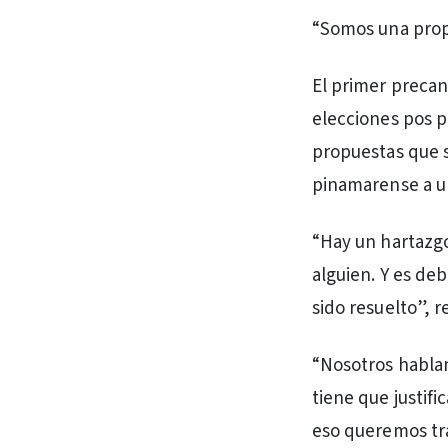
“Somos una prop
El primer precan
elecciones pos p
propuestas que s
pinamarense a un
“Hay un hartazgo
alguien. Y es de
sido resuelto”, r
“Nosotros hablam
tiene que justific
eso queremos tra