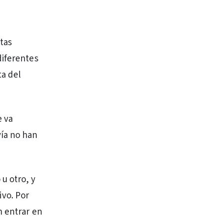
tas
diferentes
a del
e va
vía no han
u otro, y
ivo. Por
n entrar en